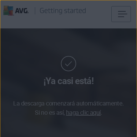
Ir
al
contenido
¡Ya casi está!
La descarga comenzará automáticamente.
Si no es así,
haga clic aquí
.