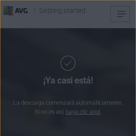
Ir
al
contenido
¡Ya casi está!
La descarga comenzará automáticamente.
Si no es así,
haga clic aquí
.