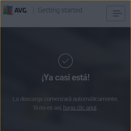
Ir
al
contenido
¡Ya casi está!
La descarga comenzará automáticamente.
Si no es así,
haga clic aquí
.