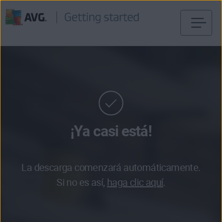
Ir
al
contenido
¡Ya casi está!
La descarga comenzará automáticamente.
Si no es así,
haga clic aquí
.