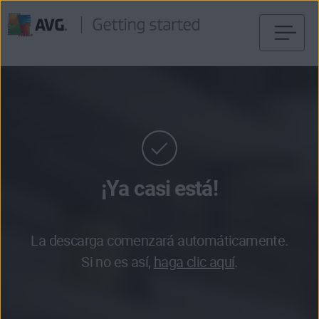
Ir
al
contenido
¡Ya casi está!
La descarga comenzará automáticamente.
Si no es así,
haga clic aquí
.