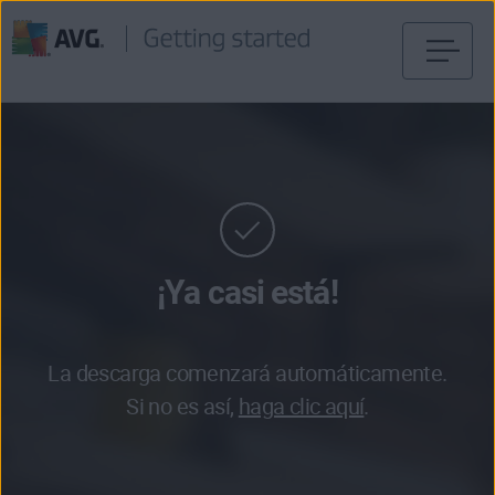
Ir
al
contenido
¡Ya casi está!
La descarga comenzará automáticamente.
Si no es así,
haga clic aquí
.