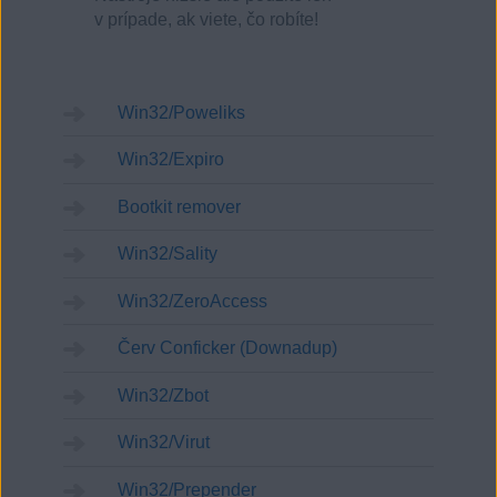
v prípade, ak viete, čo robíte!
Win32/Poweliks
Win32/Expiro
Bootkit remover
Win32/Sality
Win32/ZeroAccess
Červ Conficker (Downadup)
Win32/Zbot
Win32/Virut
Win32/Prepender