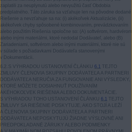
zaplatili za neuplynutú alebo nevyužitú časť Obdobia
predplatného. Táto záruka sa vzťahuje len na pôvodne dodané
Riešenie a nevzťahuje sa na: (i) akékoľvek Aktualizácie, (ii)
akékoľvek chyby spôsobené kombinovaním, prevádzkovaním
alebo použitím Riešenia spoločne so: (A) softvérom, hardvérom
alebo inými materiálmi, ktoré nedodal Dodávateľ, alebo (B)
Zariadeniami, softvérom alebo inými materiálmi, ktoré nie sú
v súlade s požiadavkami Dodávateľa stanovenými
v Dokumentácii.
6.2.
S VÝHRADOU USTANOVENÍ ČLÁNKU
6.1
TEJTO
ZMLUVY ČLENOVIA SKUPINY DODÁVATEĽA A PARTNERI
DODÁVATEĽA NERUČIA ZA FUNGOVANIE ANI VÝSLEDKY,
KTORÉ MÔŽETE DOSIAHNUŤ POUŽÍVANÍM
AKÉHOKOĽVEK RIEŠENIA ALEBO DOKUMENTÁCIE.
S VÝHRADOU TOHO USTANOVENÍ ČLÁNKU
6.1
TEJTO
ZMLUVY SA RIEŠENIE POSKYTUJE, AKO STOJÍ A LEŽÍ
A ČLENOVIA SKUPINY DODÁVATEĽA A PARTNERI
DODÁVATEĽA NEPOSKYTUJÚ ŽIADNE VÝSLOVNÉ ANI
PREDPOKLADANÉ ZÁRUKY ALEBO PODMIENKY
A V MAXIMÁLNOM ROZSAHU POVOLENOM PRÁVNYMI