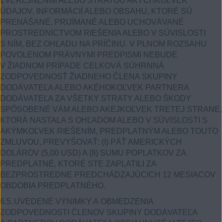
ZVEREJNENÍM ALEBO STRATOU AKÝCHKOĽVEK
ÚDAJOV, INFORMÁCIÍ ALEBO OBSAHU, KTORÉ SÚ
PRENÁŠANÉ, PRIJÍMANÉ ALEBO UCHOVÁVANÉ
PROSTREDNÍCTVOM RIEŠENIA ALEBO V SÚVISLOSTI
S NÍM, BEZ OHĽADU NA PRÍČINU. V PLNOM ROZSAHU
POVOLENOM PRÁVNYMI PREDPISMI NEBUDE
V ŽIADNOM PRÍPADE CELKOVÁ SÚHRNNÁ
ZODPOVEDNOSŤ ŽIADNEHO ČLENA SKUPINY
DODÁVATEĽA ALEBO AKÉHOKOĽVEK PARTNERA
DODÁVATEĽA ZA VŠETKY STRATY ALEBO ŠKODY
SPÔSOBENÉ VÁM ALEBO AKEJKOĽVEK TRETEJ STRANE,
KTORÁ NASTALA S OHĽADOM ALEBO V SÚVISLOSTI S
AKÝMKOĽVEK RIEŠENÍM, PREDPLATNÝM ALEBO TOUTO
ZMLUVOU, PREVYŠOVAŤ: (I) PÄŤ AMERICKÝCH
DOLÁROV (5,00 USD) A (II) SUMU POPLATKOV ZA
PREDPLATNÉ, KTORÉ STE ZAPLATILI ZA
BEZPROSTREDNE PREDCHÁDZAJÚCICH 12 MESIACOV
OBDOBIA PREDPLATNÉHO.
6.5.
UVEDENÉ VÝNIMKY A OBMEDZENIA
ZODPOVEDNOSTI ČLENOV SKUPINY DODÁVATEĽA