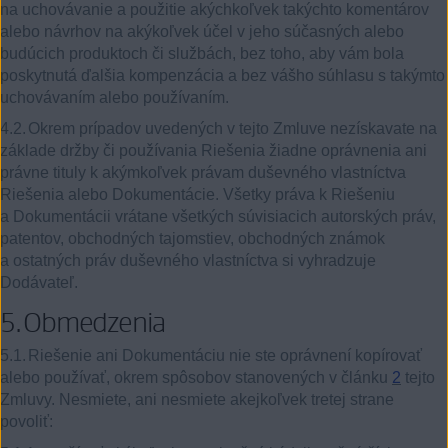
na uchovávanie a použitie akýchkoľvek takýchto komentárov
alebo návrhov na akýkoľvek účel v jeho súčasných alebo
budúcich produktoch či službách, bez toho, aby vám bola
poskytnutá ďalšia kompenzácia a bez vášho súhlasu s takýmto
uchovávaním alebo používaním.
4.2.
Okrem prípadov uvedených v tejto Zmluve nezískavate na
základe držby či používania Riešenia žiadne oprávnenia ani
právne tituly k akýmkoľvek právam duševného vlastníctva
Riešenia alebo Dokumentácie. Všetky práva k Riešeniu
a Dokumentácii vrátane všetkých súvisiacich autorských práv,
patentov, obchodných tajomstiev, obchodných známok
a ostatných práv duševného vlastníctva si vyhradzuje
Dodávateľ.
5.
Obmedzenia
5.1.
Riešenie ani Dokumentáciu nie ste oprávnení kopírovať
alebo používať, okrem spôsobov stanovených v článku
2
tejto
Zmluvy. Nesmiete, ani nesmiete akejkoľvek tretej strane
povoliť: