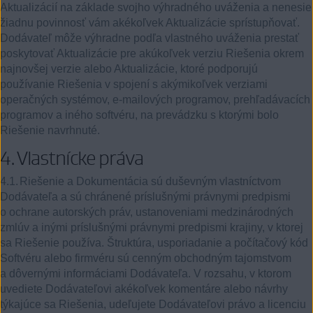
Aktualizácií na základe svojho výhradného uváženia a nenesie
žiadnu povinnosť vám akékoľvek Aktualizácie sprístupňovať.
Dodávateľ môže výhradne podľa vlastného uváženia prestať
poskytovať Aktualizácie pre akúkoľvek verziu Riešenia okrem
najnovšej verzie alebo Aktualizácie, ktoré podporujú
používanie Riešenia v spojení s akýmikoľvek verziami
operačných systémov, e-mailových programov, prehľadávacích
programov a iného softvéru, na prevádzku s ktorými bolo
Riešenie navrhnuté.
4.
Vlastnícke práva
4.1.
Riešenie a Dokumentácia sú duševným vlastníctvom
Dodávateľa a sú chránené príslušnými právnymi predpismi
o ochrane autorských práv, ustanoveniami medzinárodných
zmlúv a inými príslušnými právnymi predpismi krajiny, v ktorej
sa Riešenie používa. Štruktúra, usporiadanie a počítačový kód
Softvéru alebo firmvéru sú cenným obchodným tajomstvom
a dôvernými informáciami Dodávateľa. V rozsahu, v ktorom
uvediete Dodávateľovi akékoľvek komentáre alebo návrhy
týkajúce sa Riešenia, udeľujete Dodávateľovi právo a licenciu