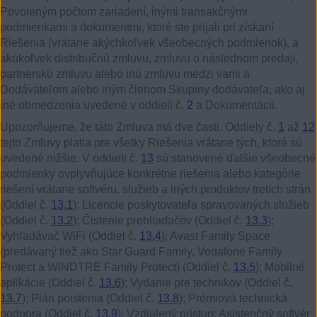
Povoleným počtom zariadení, inými transakčnými
podmienkami a dokumentmi, ktoré ste prijali pri získaní
Riešenia (vrátane akýchkoľvek všeobecných podmienok), a
akúkoľvek distribučnú zmluvu, zmluvu o následnom predaji,
partnerskú zmluvu alebo inú zmluvu medzi vami a
Dodávateľom alebo iným členom Skupiny dodávateľa, ako aj
iné obmedzenia uvedené v oddieli č.
2
a Dokumentácii.
Upozorňujeme, že táto Zmluva má dve časti. Oddiely č.
1
až
12
tejto Zmluvy platia pre všetky Riešenia vrátane tých, ktoré sú
uvedené nižšie. V oddieli č.
13
sú stanovené ďalšie všeobecné
podmienky ovplyvňujúce konkrétne riešenia alebo kategórie
riešení vrátane softvéru, služieb a iných produktov tretích strán
(Oddiel č.
13.1
); Licencie poskytovateľa spravovaných služieb
(Oddiel č.
13.2
); Čistenie prehliadačov (Oddiel č.
13.3
);
Vyhľadávač WiFi (Oddiel č.
13.4
); Avast Family Space
(predávaný tiež ako Star Guard Family, Vodafone Family
Protect a WINDTRE Family Protect) (Oddiel č.
13.5
); Mobilné
aplikácie (Oddiel č.
13.6
); Vydanie pre technikov (Oddiel č.
13.7
); Plán poistenia (Oddiel č.
13.8
); Prémiová technická
podpora (Oddiel č.
13.9
); Vzdialený prístup; Asistenčný softvér