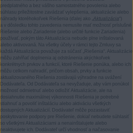
predplatného a bez vášho samostatného povolenia alebo
súhlasu príležitostne zavádzať vylepšenia, aktualizácie alebo
náhrady ktoréhokoľvek Riešenia (ďalej ako „
Aktualizácia
“)
a v dôsledku tohto zavedenia nemusíte mať možnosť príslušné
Riešenie alebo Zariadenie (alebo určité funkcie Zariadenia)
používať, pokým táto Aktualizácia nebude plne inštalovaná
alebo aktivovaná. Na všetky účely v rámci tejto Zmluvy sa
každá Aktualizácia považuje za súčasť „Riešenia“. Aktualizácie
môžu zahŕňať doplnenia aj odstránenia akýchkoľvek
konkrétnych prvkov a funkcií, ktoré Riešenie ponúka, alebo ich
môžu celkom nahradiť, pričom obsah, prvky a funkcie
aktualizovaného Riešenia zostávajú výhradne na uvážení
Dodávateľa. Od Dodávateľa sa nevyžaduje, aby vám ponúkol
možnosť odmietnuť alebo odložiť Aktualizácie, ale na
dosiahnutie maximálnej výkonnosti Riešenia je potrebné
stiahnuť a povoliť inštaláciu alebo aktiváciu všetkých
dostupných Aktualizácií. Dodávateľ môže pozastaviť
poskytovanie podpory pre Riešenie, dokiaľ nebudete súhlasiť
so všetkými Aktualizáciami a nenainštalujete alebo
neaktivujete ich. Dodávateľ určí vhodnosť a načasovanie