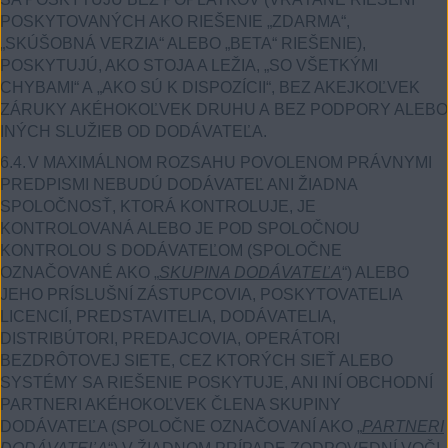
POSKYTOVANÝCH AKO RIEŠENIE „ZDARMA“,
„SKÚŠOBNÁ VERZIA“ ALEBO „BETA“ RIEŠENIE),
POSKYTUJÚ, AKO STOJA A LEŽIA, „SO VŠETKÝMI
CHYBAMI“ A „AKO SÚ K DISPOZÍCII“, BEZ AKEJKOĽVEK
ZÁRUKY AKÉHOKOĽVEK DRUHU A BEZ PODPORY ALEBO
INÝCH SLUŽIEB OD DODÁVATEĽA.
6.4.
V MAXIMÁLNOM ROZSAHU POVOLENOM PRÁVNYMI
PREDPISMI NEBUDÚ DODÁVATEĽ ANI ŽIADNA
SPOLOČNOSŤ, KTORÁ KONTROLUJE, JE
KONTROLOVANÁ ALEBO JE POD SPOLOČNOU
KONTROLOU S DODÁVATEĽOM (SPOLOČNE
OZNAČOVANÉ AKO „
SKUPINA DODÁVATEĽA
“) ALEBO
JEHO PRÍSLUŠNÍ ZÁSTUPCOVIA, POSKYTOVATELIA
LICENCIÍ, PREDSTAVITELIA, DODÁVATELIA,
DISTRIBÚTORI, PREDAJCOVIA, OPERÁTORI
BEZDRÔTOVEJ SIETE, CEZ KTORÝCH SIEŤ ALEBO
SYSTÉMY SA RIEŠENIE POSKYTUJE, ANI INÍ OBCHODNÍ
PARTNERI AKÉHOKOĽVEK ČLENA SKUPINY
DODÁVATEĽA (SPOLOČNE OZNAČOVANÍ AKO „
PARTNERI