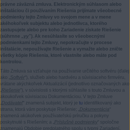
právne záväzná zmluva. Elektronickým súhlasom alebo
inštaláciou či používaním Riešenia prijímate všeobecné
podmienky tejto Zmluvy vo svojom mene a v mene
akéhokoľvek subjektu alebo jednotlivca, ktorého
zastupujete alebo pre koho Zariadenie získate Riešenie
(súhrnne „
vy
”). Ak nesúhlasíte so všeobecnými
podmienkami tejto Zmluvy, nepokračujte v procese
inštalácie, nepoužívajte Riešenie a vymažte alebo zničte
všetky kópie Riešenia, ktoré vlastníte alebo máte pod
kontrolou.
Táto Zmluva sa vzťahuje na používanie určitého softvéru (ďalej
ako „
Softvér
“), služieb alebo hardvéru a súvisiaceho firmvéru,
vrátane akýchkoľvek Aktualizácií (jednotlivo označovaných ako
„
Riešenie
“), v súvislosti s ktorými súhlasíte s touto Zmluvou a
akoukoľvek súvisiacou Dokumentáciou. V tejto Zmluve
„
Dodávateľ
“ znamená subjekt, ktorý je
tu
identifikovaný ako
strana, ktorá vám poskytuje Riešenie; „
Dokumentácia
“
znamená akúkoľvek používateľskú príručku a pokyny
poskytnuté s Riešením; a „
Príslušné podmienky
“ spoločne
znamenajú Obdobie predplatného spolu s typmi Zariadení,