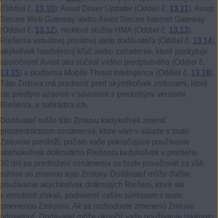
(Oddiel č.
13.10
); Avast Driver Updater (Oddiel č.
13.11
), Avast
Secure Web Gateway alebo Avast Secure Internet Gateway
(Oddiel č.
13.12
), niektoré služby HMA (Oddiel č.
13.13
),
Riešenia virtuálnej privátnej siete dodávateľa (Oddiel č.
13.14
),
akýkoľvek hardvérový kľúč alebo zariadenie, ktoré poskytuje
spoločnosť Avast ako súčasť vášho predplatného (Oddiel č.
13.15
) a platforma Mobile Threat Intelligence (Oddiel č.
13.16
).
Táto Zmluva má prednosť pred akýmikoľvek zmluvami, ktoré
ste predtým uzavreli v súvislosti s predošlými verziami
Riešenia, a nahrádza ich.
Dodávateľ môže túto Zmluvu kedykoľvek zmeniť
prostredníctvom oznámenia, ktoré vám v súlade s touto
Zmluvou predloží, pričom vaše pokračujúce používanie
akéhokoľvek dotknutého Riešenia kedykoľvek v priebehu
30 dní po predložení oznámenia sa bude považovať za váš
súhlas so zmenou tejto Zmluvy. Dodávateľ môže ďalšie
používanie akýchkoľvek dotknutých Riešení, ktoré ste
v minulosti získali, podmieniť vaším súhlasom s touto
zmenenou Zmluvou. Ak sa rozhodnete zmenenú Zmluvu
odmietnuť, Dodávateľ môže ukončiť vaše používanie takéhoto