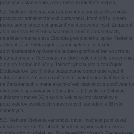
prísnejšie ustanovenie, a to v rozsahu takéhoto rozporu.
5.2.
Niektoré Riešenia vám alebo inému používateľovi môžu
poskytovať administrátorské oprávnenia, ktoré môžu, okrem
iného, administrátorovi umožniť monitorovanie iných Zariadení
a/alebo stavu Riešení nasadených v iných Zariadeniach,
napríklad vrátane stavu Obdobia predplatného, správ Riešenia
a Aktualizácií. Vyhlasujete a zaručujete sa, že takéto
administrátorské oprávnenia budete uplatňovať len vo vzťahu
k Zariadeniam a Riešeniam, na ktoré máte náležité oprávnenie,
a nie na žiadne iné účely. Taktiež vyhlasujete a zaručujete
Dodávateľovi, že: (i) máte požadované oprávnenie vyjadriť
súhlas s touto Zmluvou a inštalovať a/alebo používať Riešenie
na Zariadeniach v mene akýchkoľvek vlastníkov a používateľov
uvedených spravovaných Zariadení a (ii) týmto so Zmluvou
súhlasíte v mene: (A) akýchkoľvek takýchto vlastníkov a
používateľov uvedených spravovaných zariadení a (B) vás
samotných.
5.3.
Niektoré Riešenia vám môžu dávať možnosť publikovať
alebo verejne zdieľať obsah, ktorý ste vytvorili alebo získali
z iných zdrojov (ďalej len „
Používateľský obsah
”). Zachovávate