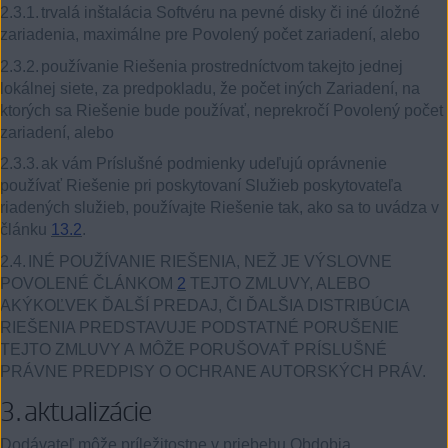
2.3.1.
trvalá inštalácia Softvéru na pevné disky či iné úložné
zariadenia, maximálne pre Povolený počet zariadení,
alebo
2.3.2.
používanie Riešenia prostredníctvom takejto jednej
lokálnej siete, za predpokladu, že počet iných Zariadení, na
ktorých sa Riešenie bude používať, neprekročí Povolený počet
zariadení,
alebo
2.3.3.
ak vám Príslušné podmienky udeľujú oprávnenie
používať Riešenie pri poskytovaní Služieb poskytovateľa
riadených služieb, používajte Riešenie tak, ako sa to uvádza v
článku
13.2
.
2.4.
INÉ POUŽÍVANIE RIEŠENIA, NEŽ JE VÝSLOVNE
POVOLENÉ ČLÁNKOM
2
TEJTO ZMLUVY, ALEBO
AKÝKOĽVEK ĎALŠÍ PREDAJ, ČI ĎALŠIA DISTRIBÚCIA
RIEŠENIA PREDSTAVUJE PODSTATNÉ PORUŠENIE
TEJTO ZMLUVY A MÔŽE PORUŠOVAŤ PRÍSLUŠNÉ
PRÁVNE PREDPISY O OCHRANE AUTORSKÝCH PRÁV.
3.
aktualizácie
Dodávateľ môže príležitostne v priebehu Obdobia