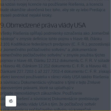
sa vzdali svojej licencie na používanie Riešenia, a licencia
bude okamžite ukončená bez toho, aby ste vy lebo Predajca
museli podnikať nejaké kroky.
9.
Obmedzené práva vlády USA
Všetky Riešenia spĺňajú podmienky označenia ako „komerčné
nástroje“ v zmysle definície tohto pojmu v hlave
48
, článku
2.101
Kodifikácie federálnych predpisov (C. F. R.), pozostávajú
z „komerčného počítačového softvéru“ a „dokumentácie
komerčného počítačového softvéru“ v zmysle použitia týchto
pojmov v hlave
48
, článku
12.212
dokumentu C. F. R. V súlade
s hlavou
48
, článkom 12.212 dokumentu C. F. R. a hlavou
48
,
článkami 227.7202-1 až 227.7202-4 dokumentu C. F. R. získajú
všetci koncoví používatelia v rámci vlády USA takéto Riešenia
a súvisiacu Dokumentáciu výhradne s tými v tejto Zmluve
stanovenými právami, ktoré sa uplatňujú v
prípade mimovládnych zákazníkov. Používanie
takýchto Riešení a súvisiacej Dokumentácie predstavuje
súhlas subjektu vlády USA s tým, že počítačový softvér
a dokumentácia počítačového softvéru sú komerčné,