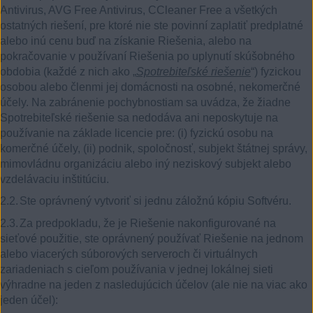
Antivirus, AVG Free Antivirus, CCleaner Free a všetkých
ostatných riešení, pre ktoré nie ste povinní zaplatiť predplatné
alebo inú cenu buď na získanie Riešenia, alebo na
pokračovanie v používaní Riešenia po uplynutí skúšobného
obdobia (každé z nich ako „
Spotrebiteľské riešenie
“) fyzickou
osobou alebo členmi jej domácnosti na osobné, nekomerčné
účely. Na zabránenie pochybnostiam sa uvádza, že žiadne
Spotrebiteľské riešenie sa nedodáva ani neposkytuje na
používanie na základe licencie pre: (i) fyzickú osobu na
komerčné účely, (ii) podnik, spoločnosť, subjekt štátnej správy,
mimovládnu organizáciu alebo iný neziskový subjekt alebo
vzdelávaciu inštitúciu.
2.2.
Ste oprávnený vytvoriť si jednu záložnú kópiu Softvéru.
2.3.
Za predpokladu, že je Riešenie nakonfigurované na
sieťové použitie, ste oprávnený používať Riešenie na jednom
alebo viacerých súborových serveroch či virtuálnych
zariadeniach s cieľom používania v jednej lokálnej sieti
výhradne na jeden z nasledujúcich účelov (ale nie na viac ako
jeden účel):