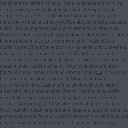
zaručujete sa každému členovi Skupiny dodávateľa za to, že
ste dosiahli aspoň vek plnoletosti v štáte alebo jurisdikcii
svojho pobytu a že ste rodič alebo zákonný zástupca alebo
máte všetky náležité súhlasy rodiča alebo zákonného zástupcu
každej neplnoletej osoby ktorá je zobrazená v akomkoľvek
Používateľskom obsahu, ktorý publikujete alebo zdieľate, alebo
k nemu prispela, a že so zreteľom na tento Používateľský
obsah:
(i)
ste výhradným autorom a vlastníkom práv duševného
vlastníctva a iných práv k tomuto Používateľskému obsahu
alebo máte zákonné právo publikovať a zdieľať Používateľský
obsah a udeliť každému členovi Skupiny dodávateľa právo
používať ho tak, ako je uvedené v tomto článku
5.3
, a to všetko
bez toho, aby mal ktorýkoľvek člen Skupiny dodávateľa
akúkoľvek povinnosť získať súhlas akejkoľvek tretej strany,
a bez toho, aby ktorémukoľvek členovi Skupiny dodávateľa
vznikol akýkoľvek záväzok alebo zodpovednosť za škodu
akéhokoľvek druhu, (ii) Používateľský obsah je presný, (iii)
Používateľský obsah neoprávnene nezasahuje a s ohľadom na
jeho povolené používanie a využívanie zo strany ktoréhokoľvek
člena Skupiny dodávateľa podľa ustanovení tejto Zmluvy