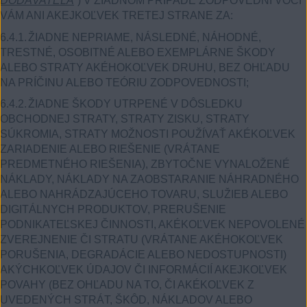
DODÁVATEĽA
“) V ŽIADNOM PRÍPADE ZODPOVEDNÍ VOČI
VÁM ANI AKEJKOĽVEK TRETEJ STRANE ZA:
6.4.1.
ŽIADNE NEPRIAME, NÁSLEDNÉ, NÁHODNÉ,
TRESTNÉ, OSOBITNÉ ALEBO EXEMPLÁRNE ŠKODY
ALEBO STRATY AKÉHOKOĽVEK DRUHU, BEZ OHĽADU
NA PRÍČINU ALEBO TEÓRIU ZODPOVEDNOSTI;
6.4.2.
ŽIADNE ŠKODY UTRPENÉ V DÔSLEDKU
OBCHODNEJ STRATY, STRATY ZISKU, STRATY
SÚKROMIA, STRATY MOŽNOSTI POUŽÍVAŤ AKÉKOĽVEK
ZARIADENIE ALEBO RIEŠENIE (VRÁTANE
PREDMETNÉHO RIEŠENIA), ZBYTOČNE VYNALOŽENÉ
NÁKLADY, NÁKLADY NA ZAOBSTARANIE NÁHRADNÉHO
ALEBO NAHRÁDZAJÚCEHO TOVARU, SLUŽIEB ALEBO
DIGITÁLNYCH PRODUKTOV, PRERUŠENIE
PODNIKATEĽSKEJ ČINNOSTI, AKÉKOĽVEK NEPOVOLENÉ
ZVEREJNENIE ČI STRATU (VRÁTANE AKÉHOKOĽVEK
PORUŠENIA, DEGRADÁCIE ALEBO NEDOSTUPNOSTI)
AKÝCHKOĽVEK ÚDAJOV ČI INFORMÁCIÍ AKEJKOĽVEK
POVAHY (BEZ OHĽADU NA TO, ČI AKÉKOĽVEK Z
UVEDENÝCH STRÁT, ŠKÔD, NÁKLADOV ALEBO