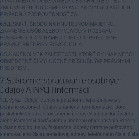
A PARTNEROV DODÁVATEĽA OBSIAHNUTÉ V TEJTO
ZMLUVE NEBUDÚ OBMEDZOVAŤ ANI VYLUČOVAŤ ICH
PRÍPADNÚ ZODPOVEDNOSŤ ZA:
6.5.1.
SMRŤ, ŠKODU NA HNUTEĽNOM MAJETKU,
ZRANENIE OSÔB ALEBO PODVOD V ROZSAHU
PRESAHUJÚCOM RÁMEC TOHO, ČO PRÍSLUŠNÉ
PRÁVNE PREDPISY POVOĽUJÚ, A
6.5.2.
AKÉKOĽVEK ZÁLEŽITOSTI, KTORÉ BY INAK NEBOLI
OBMEDZENÉ ČI VYLÚČENÉ PRÍSLUŠNÝMI PRÁVNYMI
PREDPISMI.
7.
Súkromie; spracúvanie osobných
údajov A INÝCH informácií
7.1.
Výraz „
Údaje
“ v zmysle použitom v tejto Zmluve a v
Ochrane osobných údajov znamená: (a) informácie, ktoré
poskytnete Dodávateľovi, inému členovi Skupiny dodávateľa
alebo Partnerovi dodávateľa v priebehu objednávania Riešení
vrátane svojho mena, fakturačnej adresy (vrátane poštového
smerovacieho čísla), e-mailovej adresy, telefónneho čísla, čísla