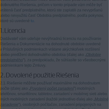
dotknutého Riešenia, pričom v tomto prípade vám môže byť
vrátená časť predplatného, ktorú ste zaplatili za nevypršanú
alebo nevyužitú časť Obdobia predplatného, podľa pokynov,
ktoré sú uvedené
tu
.
1.
Licencia
Dodávateľ vám udeľuje nevýhradnú licenciu na používanie
Riešenia a Dokumentácie na dohodnuté obdobie uvedené
v Príslušných podmienkach vrátane akýchkoľvek rozšírení
alebo predĺžení dohodnutého obdobia (ďalej ako „
Obdobie
predplatného
”), za predpokladu, že súhlasíte so všeobecnými
podmienkami tejto Zmluvy.
2.
Dovolené použitie Riešenia
2.1.
Riešenie môžete používať maximálne na dohodnutom
počte (ďalej ako „
Povolený počet zariadení
”) mobilných
telefónov, smartfónov, tabletov, zariadení v mobilnej sieti alebo
iných mobilných zariadení (každé jednotlivo ďalej ako „
Mobilné
zariadenie
“), osobných počítačov, zariadení pripojených na