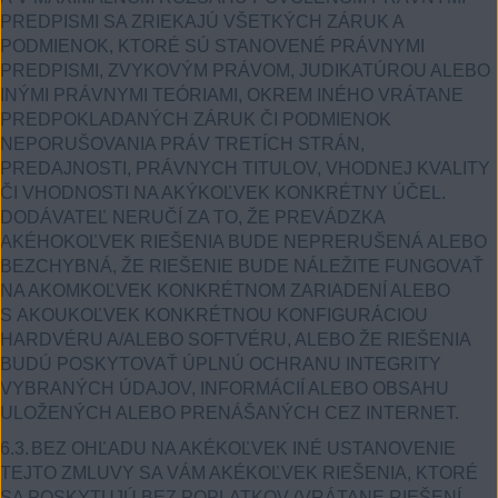
PREDPISMI SA ZRIEKAJÚ VŠETKÝCH ZÁRUK A
PODMIENOK, KTORÉ SÚ STANOVENÉ PRÁVNYMI
PREDPISMI, ZVYKOVÝM PRÁVOM, JUDIKATÚROU ALEBO
INÝMI PRÁVNYMI TEÓRIAMI, OKREM INÉHO VRÁTANE
PREDPOKLADANÝCH ZÁRUK ČI PODMIENOK
NEPORUŠOVANIA PRÁV TRETÍCH STRÁN,
PREDAJNOSTI, PRÁVNYCH TITULOV, VHODNEJ KVALITY
ČI VHODNOSTI NA AKÝKOĽVEK KONKRÉTNY ÚČEL.
DODÁVATEĽ NERUČÍ ZA TO, ŽE PREVÁDZKA
AKÉHOKOĽVEK RIEŠENIA BUDE NEPRERUŠENÁ ALEBO
BEZCHYBNÁ, ŽE RIEŠENIE BUDE NÁLEŽITE FUNGOVAŤ
NA AKOMKOĽVEK KONKRÉTNOM ZARIADENÍ ALEBO
S AKOUKOĽVEK KONKRÉTNOU KONFIGURÁCIOU
HARDVÉRU A/ALEBO SOFTVÉRU, ALEBO ŽE RIEŠENIA
BUDÚ POSKYTOVAŤ ÚPLNÚ OCHRANU INTEGRITY
VYBRANÝCH ÚDAJOV, INFORMÁCIÍ ALEBO OBSAHU
ULOŽENÝCH ALEBO PRENÁŠANÝCH CEZ INTERNET.
6.3.
BEZ OHĽADU NA AKÉKOĽVEK INÉ USTANOVENIE
TEJTO ZMLUVY SA VÁM AKÉKOĽVEK RIEŠENIA, KTORÉ
SA POSKYTUJÚ BEZ POPLATKOV (VRÁTANE RIEŠENÍ