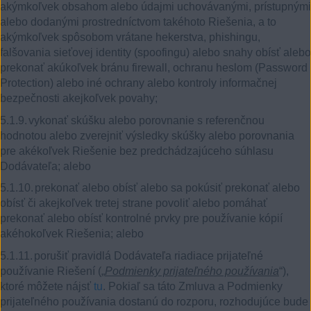
akýmkoľvek obsahom alebo údajmi uchovávanými, prístupnými
alebo dodanými prostredníctvom takéhoto Riešenia, a to
akýmkoľvek spôsobom vrátane hekerstva, phishingu,
falšovania sieťovej identity (spoofingu) alebo snahy obísť alebo
prekonať akúkoľvek bránu firewall, ochranu heslom (Password
Protection) alebo iné ochrany alebo kontroly informačnej
bezpečnosti akejkoľvek povahy;
5.1.9.
vykonať skúšku alebo porovnanie s referenčnou
hodnotou alebo zverejniť výsledky skúšky alebo porovnania
pre akékoľvek Riešenie bez predchádzajúceho súhlasu
Dodávateľa; alebo
5.1.10.
prekonať alebo obísť alebo sa pokúsiť prekonať alebo
obísť či akejkoľvek tretej strane povoliť alebo pomáhať
prekonať alebo obísť kontrolné prvky pre používanie kópií
akéhokoľvek Riešenia; alebo
5.1.11.
porušiť pravidlá Dodávateľa riadiace prijateľné
používanie Riešení („
Podmienky prijateľného používania
“),
ktoré môžete nájsť
tu
. Pokiaľ sa táto Zmluva a Podmienky
prijateľného používania dostanú do rozporu, rozhodujúce bude