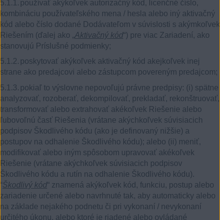
5.1.1.
používať akýkoľvek autorizačný kód, licenčné číslo,
kombináciu používateľského mena / hesla alebo iný aktivačný
kód alebo číslo dodané Dodávateľom v súvislosti s akýmkoľvek
Riešením (ďalej ako „
Aktivačný kód
“) pre viac Zariadení, ako
stanovujú Príslušné podmienky;
5.1.2.
poskytovať akýkoľvek aktivačný kód akejkoľvek inej
strane ako predajcovi alebo zástupcom povereným predajcom;
5.1.3.
pokiaľ to výslovne nepovoľujú právne predpisy:
(i)
spätne
analyzovať, rozoberať, dekompilovať, prekladať, rekonštruovať,
transformovať alebo extrahovať akékoľvek Riešenie alebo
ľubovoľnú časť Riešenia (vrátane akýchkoľvek súvisiacich
podpisov Škodlivého kódu (ako je definovaný nižšie) a
postupov na odhalenie Škodlivého kódu); alebo
(ii)
meniť,
modifikovať alebo iným spôsobom upravovať akékoľvek
Riešenie (vrátane akýchkoľvek súvisiacich podpisov
Škodlivého kódu a rutín na odhalenie Škodlivého kódu).
“
Škodlivý kód
“ znamená akýkoľvek kód, funkciu, postup alebo
zariadenie určené alebo navrhnuté tak, aby automaticky alebo
na základe nejakého podnetu či pri vykonaní / nevykonaní
určitého úkonu, alebo ktoré je riadené alebo ovládané