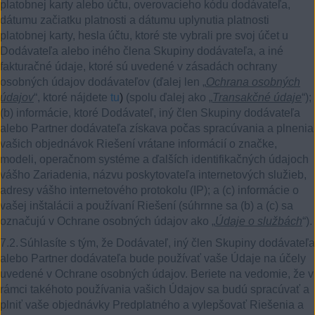
platobnej karty alebo účtu, overovacieho kódu dodávateľa,
dátumu začiatku platnosti a dátumu uplynutia platnosti
platobnej karty, hesla účtu, ktoré ste vybrali pre svoj účet u
Dodávateľa alebo iného člena Skupiny dodávateľa, a iné
fakturačné údaje, ktoré sú uvedené v zásadách ochrany
osobných údajov dodávateľov (ďalej len „
Ochrana osobných
údajov
“, ktoré nájdete
tu
)
(spolu ďalej ako „
Transakčné údaje
“);
(b) informácie, ktoré Dodávateľ, iný člen Skupiny dodávateľa
alebo Partner dodávateľa získava počas spracúvania a plnenia
vašich objednávok Riešení vrátane informácií o značke,
modeli, operačnom systéme a ďalších identifikačných údajoch
vášho Zariadenia, názvu poskytovateľa internetových služieb,
adresy vášho internetového protokolu (IP); a (c) informácie o
vašej inštalácii a používaní Riešení (súhrnne sa (b) a (c) sa
označujú v Ochrane osobných údajov ako „
Údaje o službách
“).
7.2.
Súhlasíte s tým, že Dodávateľ, iný člen Skupiny dodávateľa
alebo Partner dodávateľa bude používať vaše Údaje na účely
uvedené v Ochrane osobných údajov. Beriete na vedomie, že v
rámci takéhoto používania vašich Údajov sa budú spracúvať a
plniť vaše objednávky Predplatného a vylepšovať Riešenia a