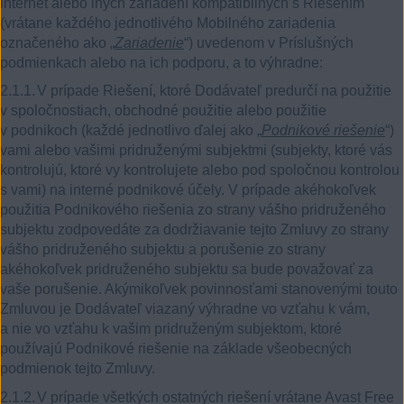
internet alebo iných zariadení kompatibilných s Riešením
(vrátane každého jednotlivého Mobilného zariadenia
označeného ako „
Zariadenie
“) uvedenom v Príslušných
podmienkach alebo na ich podporu, a to výhradne:
2.1.1.
V prípade Riešení, ktoré Dodávateľ predurčí na použitie
v spoločnostiach, obchodné použitie alebo použitie
v podnikoch (každé jednotlivo ďalej ako „
Podnikové riešenie
“)
vami alebo vašimi pridruženými subjektmi (subjekty, ktoré vás
kontrolujú, ktoré vy kontrolujete alebo pod spoločnou kontrolou
s vami) na interné podnikové účely. V prípade akéhokoľvek
použitia Podnikového riešenia zo strany vášho pridruženého
subjektu zodpovedáte za dodržiavanie tejto Zmluvy zo strany
vášho pridruženého subjektu a porušenie zo strany
akéhokoľvek pridruženého subjektu sa bude považovať za
vaše porušenie. Akýmikoľvek povinnosťami stanovenými touto
Zmluvou je Dodávateľ viazaný výhradne vo vzťahu k vám,
a nie vo vzťahu k vašim pridruženým subjektom, ktoré
používajú Podnikové riešenie na základe všeobecných
podmienok tejto Zmluvy.
2.1.2.
V prípade všetkých ostatných riešení vrátane Avast Free