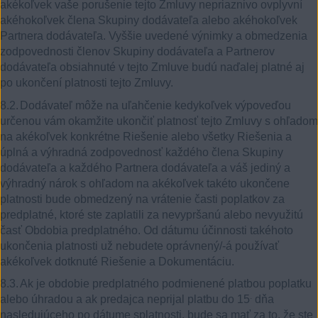
akékoľvek vaše porušenie tejto Zmluvy nepriaznivo ovplyvní
akéhokoľvek člena Skupiny dodávateľa alebo akéhokoľvek
Partnera dodávateľa. Vyššie uvedené výnimky a obmedzenia
zodpovednosti členov Skupiny dodávateľa a Partnerov
dodávateľa obsiahnuté v tejto Zmluve budú naďalej platné aj
po ukončení platnosti tejto Zmluvy.
8.2.
Dodávateľ môže na uľahčenie kedykoľvek výpoveďou
určenou vám okamžite ukončiť platnosť tejto Zmluvy s ohľadom
na akékoľvek konkrétne Riešenie alebo všetky Riešenia a
úplná a výhradná zodpovednosť každého člena Skupiny
dodávateľa a každého Partnera dodávateľa a váš jediný a
výhradný nárok s ohľadom na akékoľvek takéto ukončene
platnosti bude obmedzený na vrátenie časti poplatkov za
predplatné, ktoré ste zaplatili za nevypršanú alebo nevyužitú
časť Obdobia predplatného. Od dátumu účinnosti takéhoto
ukončenia platnosti už nebudete oprávnený/-á používať
akékoľvek dotknuté Riešenie a Dokumentáciu.
8.3.
Ak je obdobie predplatného podmienené platbou poplatku
.
alebo úhradou a ak predajca neprijal platbu do 15
dňa
nasledujúceho po dátume splatnosti, bude sa mať za to, že ste