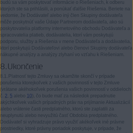
budú sa vám poskytovať informácie o Riešeniach, k odberu
ktorých ste sa prihlásili, a ponúkať ďalšie Riešenia. Beriete na
vedomie, že Dodávateľ alebo iný člen Skupiny dodávateľa
môže poskytnúť vaše Údaje Partnerom dodávateľa, ako sú
poskytovatelia platformy internetového obchodu Dodávateľa a
spracovatelia platieb, dodávatelia, ktorí vám poskytujú
podporu, služby a Riešenia v mene Dodávateľa a dodávatelia,
ktorí poskytujú Dodávateľovi alebo členovi Skupiny dodávateľa
nákupné analýzy a analýzy zlyhaní vo vzťahu k Riešeniam.
8.
Ukončenie
8.1.
Platnosť tejto Zmluvy sa okamžite skončí v prípade
porušenia ktorejkoľvek z vašich povinností v tejto Zmluve
(vrátane akéhokoľvek porušenia vašich povinností v oddieloch
č.
2
,
5
alebo
10
), čo bude mať za následok prepadnutie
akýchkoľvek vašich prípadných práv na prijímanie Aktualizácií
alebo vrátenie časti predplatného, ktorú ste zaplatili za
neuplynutú alebo nevyužitú časť Obdobia predplatného.
Dodávateľ si vyhradzuje právo využiť akékoľvek iné právne
prostriedky, ktoré právny poriadok poskytuje, v prípade, že