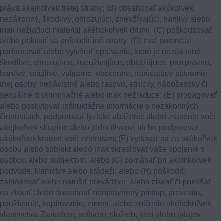
práva akejkoľvek tretej strany; (B) obsahovať akýkoľvek
nezákonný, škodlivý, ohrozujúci, zneužívajúci, hanlivý alebo
inak nežiaduci materiál akéhokoľvek druhu, (C) poškodzovať
alebo pokúsiť sa poškodiť iné strany; (D) mať potenciál
podnecovať alebo vytvárať správanie, ktoré je nezákonné,
škodlivé, ohrozujúce, zneužívajúce, obťažujúce, protiprávne,
hanlivé, urážlivé, vulgárne, obscénne, narúšajúce súkromie
inej osoby, nenávistné alebo rasovo, etnicky, nábožensky či
sexuálne diskriminačné alebo inak nežiaduce; (E) propagovať
alebo poskytovať inštruktážne informácie o nezákonných
činnostiach, podporovať fyzické ublíženie alebo zranenie voči
akejkoľvek skupine alebo jednotlivcovi alebo podporovať
akúkoľvek krutosť voči zvieratám; (F) vydávať sa za akúkoľvek
osobu alebo subjekt alebo inak skresľovať vaše spojenie s
osobou alebo subjektom; alebo (G) pomáhať pri akomkoľvek
podvode, klamstve alebo krádeži; alebo (H) poškodiť,
zablokovať alebo narušiť prevádzku, alebo získať či pokúšať
sa získať alebo dosiahnuť neoprávnený prístup, prevzatie,
používanie, kopírovanie, zmenu alebo zničenie akéhokoľvek
vlastníctva, Zariadení, softvéru, služieb, sietí alebo údajov