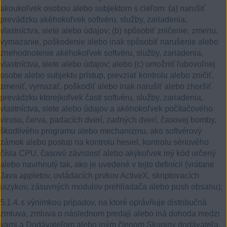
akoukoľvek osobou alebo subjektom s cieľom: (a) narušiť
prevádzku akéhokoľvek softvéru, služby, zariadenia,
vlastníctva, siete alebo údajov; (b) spôsobiť zničenie, zmenu,
vymazanie, poškodenie alebo inak spôsobiť narušenie alebo
znehodnotenie akéhokoľvek softvéru, služby, zariadenia,
vlastníctva, siete alebo údajov; alebo (c) umožniť ľubovoľnej
osobe alebo subjektu prístup, prevziať kontrolu alebo zničiť,
zmeniť, vymazať, poškodiť alebo inak narušiť alebo zhoršiť
prevádzku ktorejkoľvek časti softvéru, služby, zariadenia,
vlastníctva, siete alebo údajov a akéhokoľvek počítačového
vírusu, červa, padacích dverí, zadných dverí, časovej bomby,
škodlivého programu alebo mechanizmu, ako softvérový
zámok alebo postup na kontrolu hesiel, kontrolu sériového
čísla CPU, časovú závislosť alebo akýkoľvek iný kód určený
alebo navrhnutý tak, ako je uvedené v tejto definícii (vrátane
Java appletov, ovládacích prvkov ActiveX, skriptovacích
jazykov, zásuvných modulov prehliadača alebo push obsahu);
5.1.4.
s výnimkou prípadov, na ktoré oprávňuje distribučná
zmluva, zmluva o následnom predaji alebo iná dohoda medzi
vami a Dodávateľom alebo iným členom Skupiny dodávateľa,