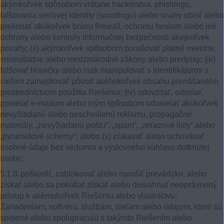
akýmkoľvek spôsobom vrátane hackerstva, phishingu,
falšovania sieťovej identity (spoofingu) alebo snahy obísť alebo
prekonať akúkoľvek bránu firewall, ochranu heslom alebo iné
ochrany alebo kontroly informačnej bezpečnosti akejkoľvek
povahy; (ii) akýmkoľvek spôsobom porušovať platné miestne,
vnútroštátne alebo medzinárodné zákony alebo predpisy; (iii)
falšovať hlavičky alebo inak manipulovať s identifikátormi s
cieľom zamaskovať pôvod akéhokoľvek obsahu prenášaného
prostredníctvom použitia Riešenia; (iv) odovzdať, odoslať,
posielať e-mailom alebo iným spôsobom odosielať akúkoľvek
nevyžiadanú alebo neschválenú reklamu, propagačné
materiály, „nevyžiadanú poštu“, „spam“, „reťazové listy“ alebo
„pyramídové schémy“; alebo (v) získavať alebo uchovávať
osobné údaje bez vedomia a výslovného súhlasu dotknutej
osoby;
5.1.8.
poškodiť, zablokovať alebo narušiť prevádzku, alebo
získať alebo sa pokúšať získať alebo dosiahnuť neoprávnený
prístup k akémukoľvek Riešeniu alebo vlastníctvu,
Zariadeniam, softvéru, službám, sieťam alebo údajom, ktoré sú
spojené alebo spolupracujú s takýmto Riešením alebo