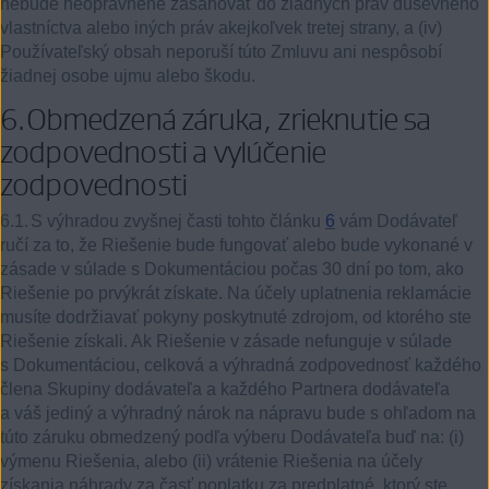
nebude neoprávnene zasahovať do žiadnych práv duševného
vlastníctva alebo iných práv akejkoľvek tretej strany, a (iv)
Používateľský obsah neporuší túto Zmluvu ani nespôsobí
žiadnej osobe ujmu alebo škodu.
6.
Obmedzená záruka, zrieknutie sa
zodpovednosti a vylúčenie
zodpovednosti
6.1.
S výhradou zvyšnej časti tohto článku
6
vám Dodávateľ
ručí za to, že Riešenie bude fungovať alebo bude vykonané v
zásade v súlade s Dokumentáciou počas 30 dní po tom, ako
Riešenie po prvýkrát získate. Na účely uplatnenia reklamácie
musíte dodržiavať pokyny poskytnuté zdrojom, od ktorého ste
Riešenie získali. Ak Riešenie v zásade nefunguje v súlade
s Dokumentáciou, celková a výhradná zodpovednosť každého
člena Skupiny dodávateľa a každého Partnera dodávateľa
a váš jediný a výhradný nárok na nápravu bude s ohľadom na
túto záruku obmedzený podľa výberu Dodávateľa buď na:
(i)
výmenu Riešenia, alebo (ii) vrátenie Riešenia na účely
získania náhrady za časť poplatku za predplatné, ktorý ste