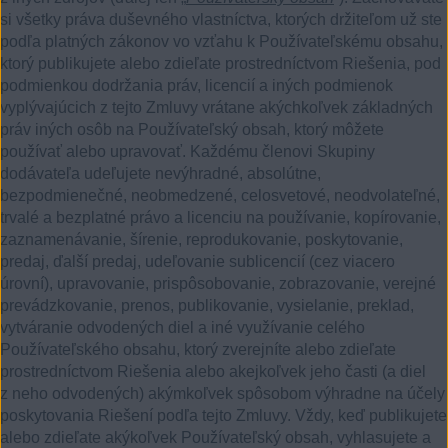
si všetky práva duševného vlastníctva, ktorých držiteľom už ste
podľa platných zákonov vo vzťahu k Používateľskému obsahu,
ktorý publikujete alebo zdieľate prostredníctvom Riešenia, pod
podmienkou dodržania práv, licencií a iných podmienok
vyplývajúcich z tejto Zmluvy vrátane akýchkoľvek základných
práv iných osôb na Používateľský obsah, ktorý môžete
používať alebo upravovať. Každému členovi Skupiny
dodávateľa udeľujete nevýhradné, absolútne,
bezpodmienečné, neobmedzené, celosvetové, neodvolateľné,
trvalé a bezplatné právo a licenciu na používanie, kopírovanie,
zaznamenávanie, šírenie, reprodukovanie, poskytovanie,
predaj, ďalší predaj, udeľovanie sublicencií (cez viacero
úrovní), upravovanie, prispôsobovanie, zobrazovanie, verejné
prevádzkovanie, prenos, publikovanie, vysielanie, preklad,
vytváranie odvodených diel a iné využívanie celého
Používateľského obsahu, ktorý zverejníte alebo zdieľate
prostredníctvom Riešenia alebo akejkoľvek jeho časti (a diel
z neho odvodených) akýmkoľvek spôsobom výhradne na účely
poskytovania Riešení podľa tejto Zmluvy. Vždy, keď publikujete
alebo zdieľate akýkoľvek Používateľský obsah, vyhlasujete a