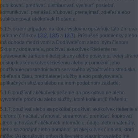
publikovať, predávať, distribuovať, vysielať, posielať,
komunikovať, prenášať, sľubovať, prenajímať, zdieľať alebo
sublicencovať akékoľvek Riešenie;
5.1.5.
okrem prípadov, na ktoré výslovne oprávňuje táto Zmluva
(vrátane článkov
13.2
,
13.5
a
13.7
), Príslušné podmienky alebo
iná dohoda medzi vami a Dodávateľom alebo iným členom
Skupiny dodávateľa, používať akékoľvek Riešenie na
spravovanie zariadení tretej strany alebo poskytnúť tretej strane
prístup k akémukoľvek Riešeniu alebo jej umožniť jeho
používanie prostredníctvom servisného výpočtového strediska,
zdieľania času, predplatenej služby alebo poskytovateľa
aplikačných služieb alebo na inom podobnom základe;
5.1.6.
používať akékoľvek riešenie na poskytovanie alebo
vytvorenie produktu alebo služby, ktoré konkurujú riešeniu;
5.1.7.
používať alebo sa pokúšať používať akékoľvek riešenie s
cieľom: (i) načítať, sťahovať, streamovať, prenášať, kopírovať
alebo uchovávať akékoľvek informácie, údaje alebo materiály,
alebo sa zapájať alebo pomáhať pri akejkoľvek činnosti, ktorá
môže: (A) porušovať práva duševného vlastníctva alebo iné