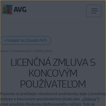
Prejsť
na
obsah
stránky
< Naspäť na Zásady AVG
Verzia 1.13 (revidovaná
1.
októbra 2020)
LICENČNÁ ZMLUVA S
KONCOVÝM
POUŽÍVATEĽOM
Pozorne si prečítajte všeobecné podmienky tejto Licenčnej
zmluvy s koncovým používateľom (ďalej ako „
Zmluva
“)
pred použitím Riešenia (definovaného nižšie). Toto je