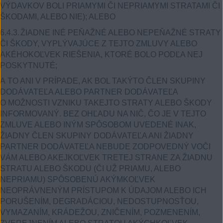
VÝDAVKOV BOLI PRIAMYMI ČI NEPRIAMYMI STRATAMI ČI
ŠKODAMI, ALEBO NIE); ALEBO
6.4.3.
ŽIADNE INÉ PEŇAŽNÉ ALEBO NEPEŇAŽNÉ STRATY
ČI ŠKODY, VYPLÝVAJÚCE Z TEJTO ZMLUVY ALEBO
AKÉHOKOĽVEK RIEŠENIA, KTORÉ BOLO PODĽA NEJ
POSKYTNUTÉ;
A TO ANI V PRÍPADE, AK BOL TAKÝTO ČLEN SKUPINY
DODÁVATEĽA ALEBO PARTNER DODÁVATEĽA
O MOŽNOSTI VZNIKU TAKEJTO STRATY ALEBO ŠKODY
INFORMOVANÝ. BEZ OHĽADU NA NIČ, ČO JE V TEJTO
ZMLUVE ALEBO INÝM SPÔSOBOM UVEDENÉ INAK,
ŽIADNY ČLEN SKUPINY DODÁVATEĽA ANI ŽIADNY
PARTNER DODÁVATEĽA NEBUDE ZODPOVEDNÝ VOČI
VÁM ALEBO AKEJKOĽVEK TRETEJ STRANE ZA ŽIADNU
STRATU ALEBO ŠKODU (ČI UŽ PRIAMU, ALEBO
NEPRIAMU) SPÔSOBENÚ AKÝMKOĽVEK
NEOPRÁVNENÝM PRÍSTUPOM K ÚDAJOM ALEBO ICH
PORUŠENÍM, DEGRADÁCIOU, NEDOSTUPNOSŤOU,
VYMAZANÍM, KRÁDEŽOU, ZNIČENÍM, POZMENENÍM,