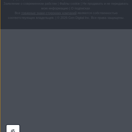
Заявление о современном рабстве
|
Файлы cookie
|
Не продавать и не передавать
мою информацию
|
О подписках
Все
товарные знаки сторонних компаний
являются собственностью
соответствующих владельцев.
|
© 2026 Gen Digital Inc. Все права защищены.
Перейти
Перейти
к
в
содержимому
меню