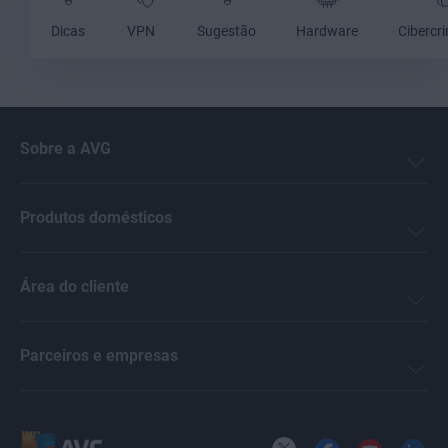
Dicas
VPN
Sugestão
Hardware
Cibercr
Sobre a AVG
Produtos domésticos
Área do cliente
Parceiros e empresas