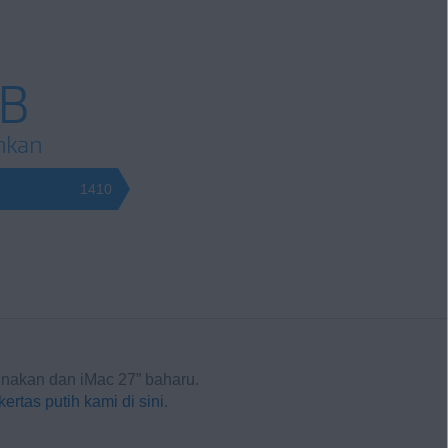
GB
ihkan
1410
nakan dan iMac 27” baharu.
ertas putih kami di sini
.