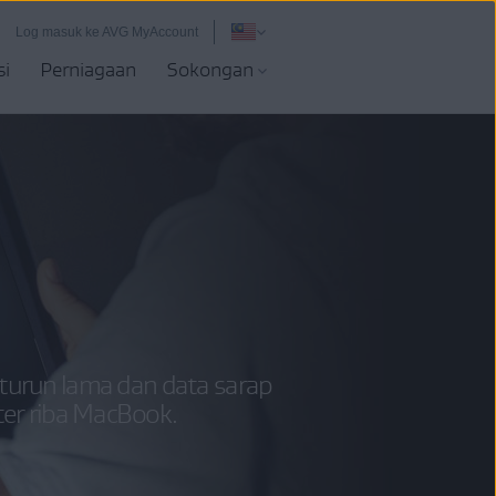
Log masuk ke AVG MyAccount
si
Perniagaan
Sokongan
 turun lama dan data sarap
ter riba MacBook.