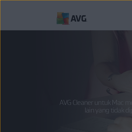
Langkau
ke
kandungan
AVG Cleaner untuk Mac men
lain yang tidak 