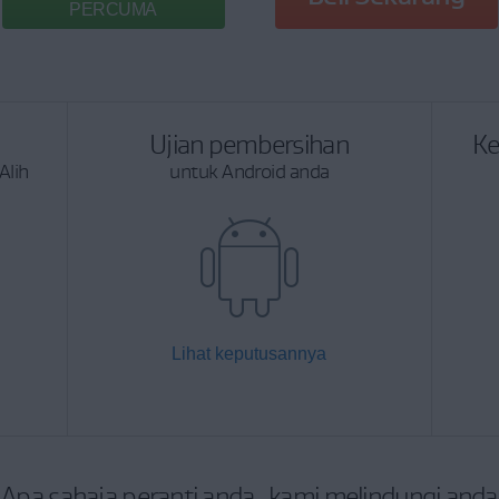
PERCUMA
Ujian pembersihan
Ke
Alih
untuk Android anda
Lihat keputusannya
Apa sahaja peranti anda, kami melindungi anda