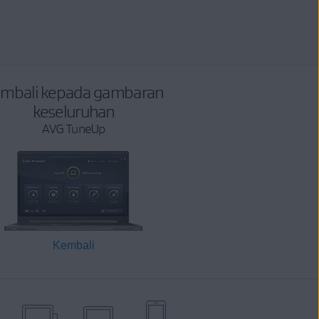
mbali kepada gambaran
keseluruhan
AVG TuneUp
Kembali