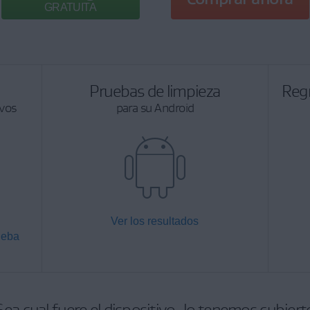
GRATUITA
Pruebas de limpieza
Regr
ivos
para su Android
Ver los resultados
ueba
Sea cual fuere el dispositivo, lo tenemos cubiert