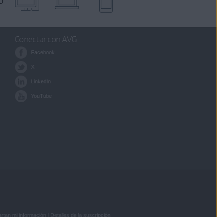
Conectar con AVG
Facebook
X
LinkedIn
YouTube
rtan mi información
|
Detalles de la suscripción