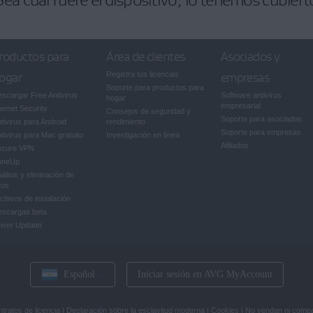
roductos para
Área de clientes
Asociados y
ogar
Registra tus licencias
empresas
Soporte para productos para
scargar Free Antivirus
Software antivirus
hogar
empresarial
ternet Security
Consejos de seguridad y
Soporte para asociados
tivirus para Android
rendimiento
Soporte para empresas
tivirus para Mac gratuito
Investigación en línea
Afiliados
ecure VPN
uneUp
álisis y eliminación de
rus
chivos de instalación
escargas beta
iver Updater
Español
Iniciar sesión en AVG MyAccount
tratos de licencia
|
Declaración sobre la esclavitud moderna
|
Cookies
|
No vendan ni compa