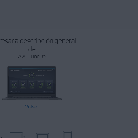
esar a descripción general
de
AVG TuneUp
Volver
o