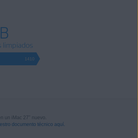
GB
s limpiados
1410
n un iMac 27" nuevo.
estro documento técnico aquí.