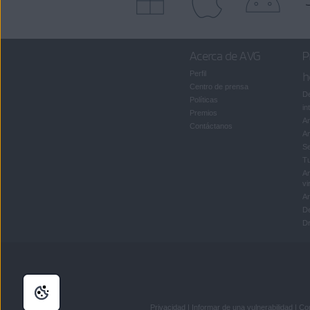
Acerca de AVG
P
Perfil
h
Centro de prensa
De
Políticas
in
Premios
An
Contáctanos
An
S
T
An
vi
Ar
D
Dr
Privacidad
|
Informar de una vulnerabilidad
|
Con