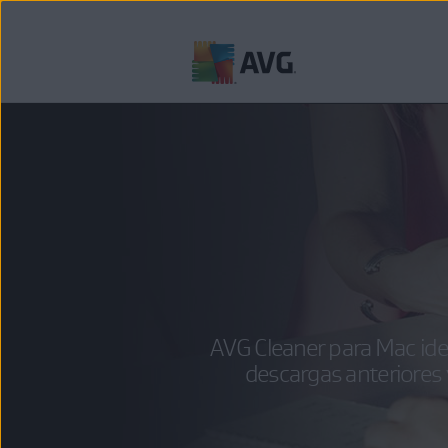
Ir
al
contenido
AVG Cleaner para Mac iden
descargas anteriores