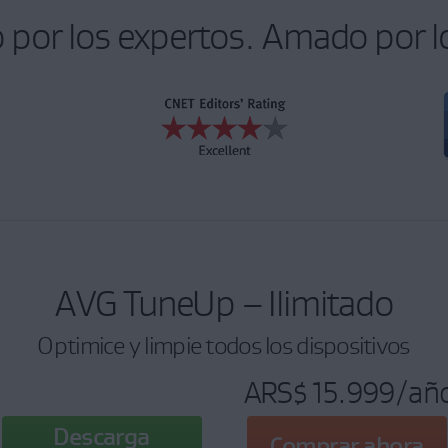
por los expertos. Amado por l
AVG TuneUp – Ilimitado
Optimice y limpie todos los dispositivos
ARS$ 15.999
/añ
Descarga
Comprar ahora