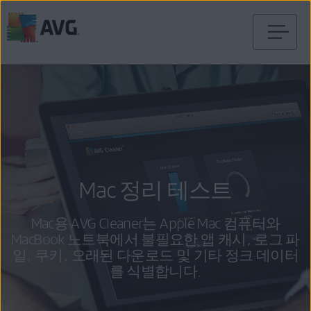
내
용
건
너
뛰
기
Mac 정리 테스트
Mac용 AVG Cleaner는 Apple Mac 컴퓨터와
MacBook 노트북에서 불필요한 앱 캐시, 로그 파
일, 쿠키, 오래된 다운로드 및 기타 정크 데이터
를 식별합니다.