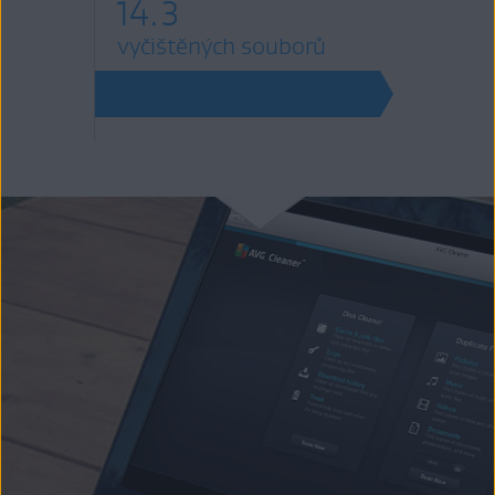
14.3
vyčištěných souborů