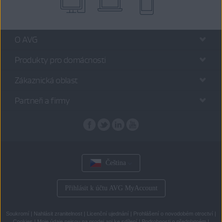
O AVG
Produkty pro domácnosti
Zákaznická oblast
Partneři a firmy
Čeština
Přihlásit k účtu AVG MyAccount
Soukromí
|
Nahlásit zranitelnost
|
Licenční ujednání
|
Prohlášení o novodobém otroctví
|
Cookies
|
Moje údaje nejsou na prodej ani ke sdílení
|
Podrobnosti o předplatném
|