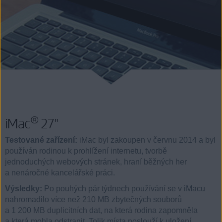
®
iMac
27"
Testované zařízení:
iMac byl zakoupen v červnu 2014 a byl
používán rodinou k prohlížení internetu, tvorbě
jednoduchých webových stránek, hraní běžných her
a nenáročné kancelářské práci.
Výsledky:
Po pouhých pár týdnech používání se v iMacu
nahromadilo více než 210 MB zbytečných souborů
a 1 200 MB duplicitních dat, na která rodina zapomněla
a která mohla odstranit. Tolik místa poslouží k uložení