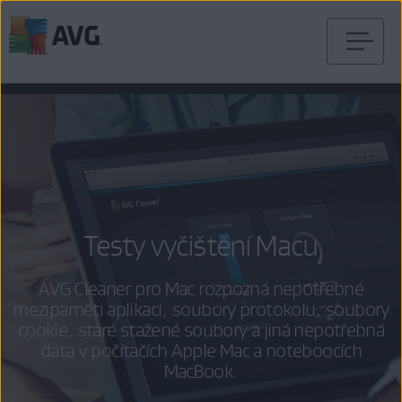
Přejít
na
obsah
stránky
Testy vyčištění Macu
AVG Cleaner pro Mac rozpozná nepotřebné
mezipaměti aplikací, soubory protokolu, soubory
cookie, staré stažené soubory a jiná nepotřebná
data v počítačích Apple Mac a noteboocích
MacBook.