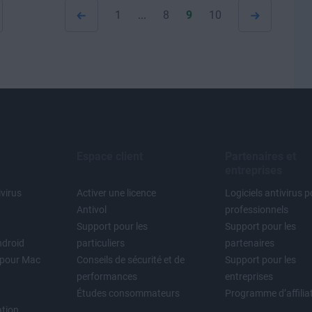
1
...
8
9
10
Espace client
Partenaires et
entreprises
ivirus
Activer une licence
Logiciels antivirus 
Antivol
professionnels
Support pour les
Support pour les
ndroid
particuliers
partenaires
t pour Mac
Conseils de sécurité et de
Support pour les
performances
entreprises
Études consommateurs
Programme d’affilia
ation