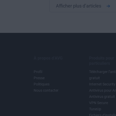
Afficher plus d’articles
À propos d’AVG
Produits pour
particuliers
Profil
Télécharger l’ant
Presse
gratuit
Politiques
Internet Security
Nous contacter
Antivirus pour A
Antivirus gratui
VPN Secure
TuneUp
Fichiers d’install