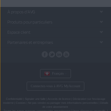
À propos d’AVG
Produits pour particuliers
Espace client
Partenaires et entreprises
Français
Connectez-vous à AVG MyAccount
Confidentialité
|
Signaler une faille
|
Accords de licence
|
Déclaration sur l’esclavage
moderne
|
Cookies
|
Ne pas vendre ou partager mes informations personnelles
|
Détails
de votre abonnement
Toutes les
autres marques commerciales
appartiennent à leurs détenteurs respectifs.
|