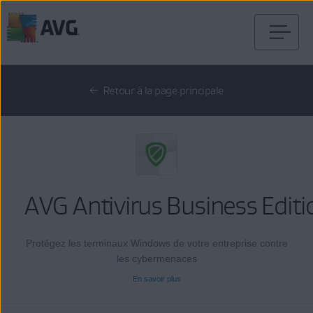
Passer
directement
au
Retour à la page principale
contenu
AVG Antivirus Business Editi
Protégez les terminaux Windows de votre entreprise contre
les cybermenaces
En savoir plus