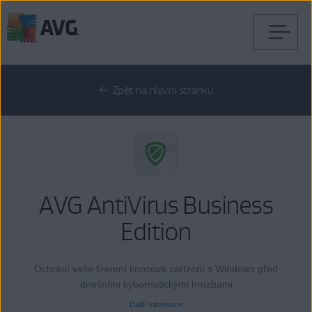
Přejít
na
obsah
Zpět na hlavní stránku
stránky
AVG AntiVirus Business
Edition
Ochrání vaše firemní koncová zařízení s Windows před
dnešními kybernetickými hrozbami
Další informace