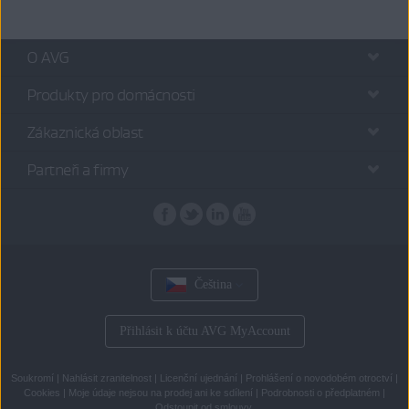
O AVG
Produkty pro domácnosti
Zákaznická oblast
Partneři a firmy
Čeština
Přihlásit k účtu AVG MyAccount
Soukromí
|
Nahlásit zranitelnost
|
Licenční ujednání
|
Prohlášení o novodobém otroctví
|
Cookies
|
Moje údaje nejsou na prodej ani ke sdílení
|
Podrobnosti o předplatném
|
Odstoupit od smlouvy