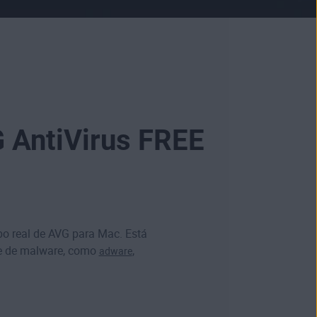
G AntiVirus FREE
mpo real de AVG para Mac. Está
se de malware, como
,
adware