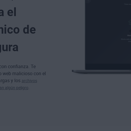
a el
nico de
gura
 con confianza. Te
io web malicioso
con el
argas y los
archivos
.
an algún peligro