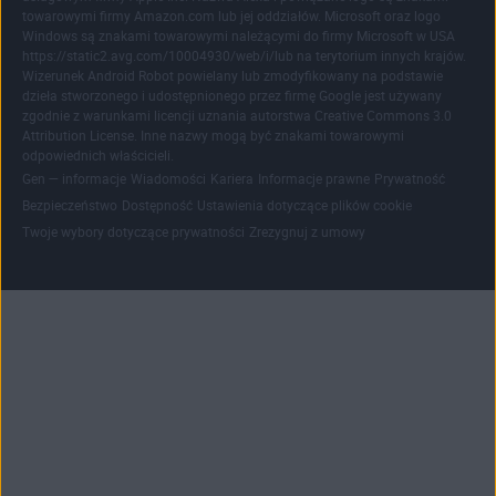
towarowymi firmy Amazon.com lub jej oddziałów. Microsoft oraz logo
Windows są znakami towarowymi należącymi do firmy Microsoft w USA
https://static2.avg.com/10004930/web/i/lub na terytorium innych krajów.
Wizerunek Android Robot powielany lub zmodyfikowany na podstawie
dzieła stworzonego i udostępnionego przez firmę Google jest używany
zgodnie z warunkami licencji uznania autorstwa Creative Commons 3.0
Attribution License. Inne nazwy mogą być znakami towarowymi
odpowiednich właścicieli.
|
|
|
|
|
Gen — informacje
Wiadomości
Kariera
Informacje prawne
Prywatność
|
|
|
Bezpieczeństwo
Dostępność
Ustawienia dotyczące plików cookie
|
Twoje wybory dotyczące prywatności
Zrezygnuj z umowy