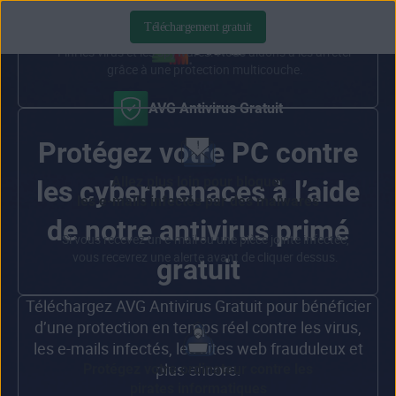
cybermenaces
Téléchargement gratuit
Fini les virus et les spywares. Nous aidons à les arrêter
grâce à une protection multicouche.
AVG Antivirus Gratuit
Protégez votre PC contre
Allez plus loin pour bloquer
les cybermenaces à l’aide
les e-mails infectés par des malwares
de notre antivirus primé
Si vous recevez un e-mail ou une pièce jointe infectée,
vous recevrez une alerte avant de cliquer dessus.
gratuit
Téléchargez AVG Antivirus Gratuit pour bénéficier
d’une protection en temps réel contre les virus,
les e-mails infectés, les sites web frauduleux et
plus encore.
Protégez votre ordinateur contre les
pirates informatiques