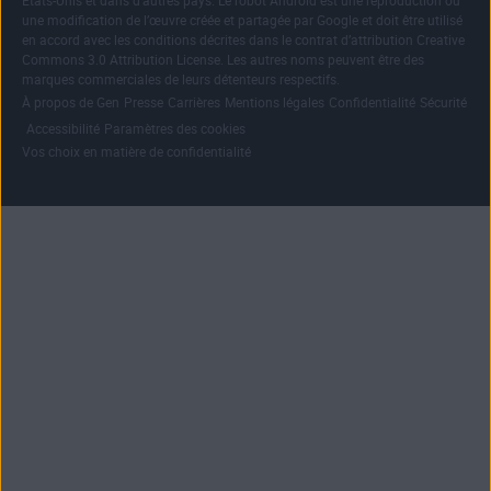
États-Unis et dans d’autres pays. Le robot Android est une reproduction ou
une modification de l’œuvre créée et partagée par Google et doit être utilisé
en accord avec les conditions décrites dans le contrat d’attribution Creative
Commons 3.0 Attribution License. Les autres noms peuvent être des
marques commerciales de leurs détenteurs respectifs.
|
|
|
|
|
À propos de Gen
Presse
Carrières
Mentions légales
Confidentialité
Sécurité
|
|
|
Accessibilité
Paramètres des cookies
Vos choix en matière de confidentialité