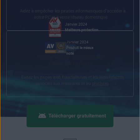
Aidez à empêcher les
pirates informatiques
d’accéder à
votre PC et à votre réseau domestique.
Janvier 2024
Meilleure protection
Janvier 2024
Produit le mieux
noté
Réduisez votre exposition aux
fraudeurs en ligne
Évitez les
pages web frauduleuses
et les liens infectés
associés aux malwares et au
phishing
.
Télécharger gratuitement