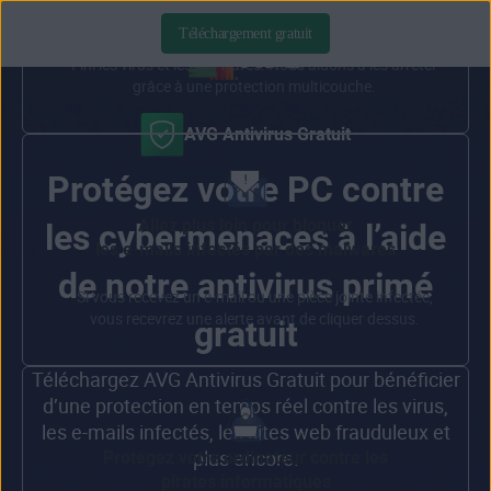
cybermenaces
Téléchargement gratuit
Fini les virus et les spywares. Nous aidons à les arrêter
grâce à une protection multicouche.
AVG Antivirus Gratuit
Protégez votre PC contre
Allez plus loin pour bloquer
les cybermenaces à l’aide
les e-mails infectés par des malwares
de notre antivirus primé
Si vous recevez un e-mail ou une pièce jointe infectée,
vous recevrez une alerte avant de cliquer dessus.
gratuit
Téléchargez AVG Antivirus Gratuit pour bénéficier
d’une protection en temps réel contre les virus,
les e-mails infectés, les sites web frauduleux et
plus encore.
Protégez votre ordinateur contre les
pirates informatiques