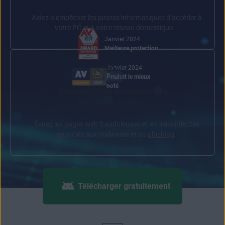
Aidez à empêcher les
pirates informatiques
d’accéder à
votre PC et à votre réseau domestique.
Janvier 2024
Meilleure protection
Janvier 2024
Produit le mieux
noté
Réduisez votre exposition aux
fraudeurs en ligne
Évitez les
pages web frauduleuses
et les liens infectés
associés aux malwares et au
phishing
.
Télécharger gratuitement