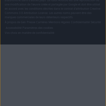
États-Unis et dans d’autres pays. Le robot Android est une reproduction ou
une modification de l’œuvre créée et partagée par Google et doit être utilisé
en accord avec les conditions décrites dans le contrat d’attribution Creative
Commons 3.0 Attribution License. Les autres noms peuvent être des
marques commerciales de leurs détenteurs respectifs.
|
|
|
|
|
À propos de Gen
Presse
Carrières
Mentions légales
Confidentialité
Sécurité
|
|
|
Accessibilité
Paramètres des cookies
Vos choix en matière de confidentialité