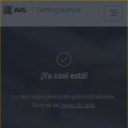
Ir
al
contenido
¡Ya casi está!
La descarga comenzará automáticamente.
Si no es así,
haga clic aquí
.