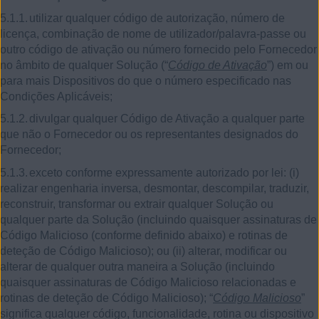
5.1.1.
utilizar qualquer código de autorização, número de
licença, combinação de nome de utilizador/palavra-passe ou
outro código de ativação ou número fornecido pelo Fornecedor
no âmbito de qualquer Solução (“
Código de Ativação
”) em ou
para mais Dispositivos do que o número especificado nas
Condições Aplicáveis;
5.1.2.
divulgar qualquer Código de Ativação a qualquer parte
que não o Fornecedor ou os representantes designados do
Fornecedor;
5.1.3.
exceto conforme expressamente autorizado por lei:
(i)
realizar engenharia inversa, desmontar, descompilar, traduzir,
reconstruir, transformar ou extrair qualquer Solução ou
qualquer parte da Solução (incluindo quaisquer assinaturas de
Código Malicioso (conforme definido abaixo) e rotinas de
deteção de Código Malicioso); ou
(ii)
alterar, modificar ou
alterar de qualquer outra maneira a Solução (incluindo
quaisquer assinaturas de Código Malicioso relacionadas e
rotinas de deteção de Código Malicioso); “
Código Malicioso
”
significa qualquer código, funcionalidade, rotina ou dispositivo