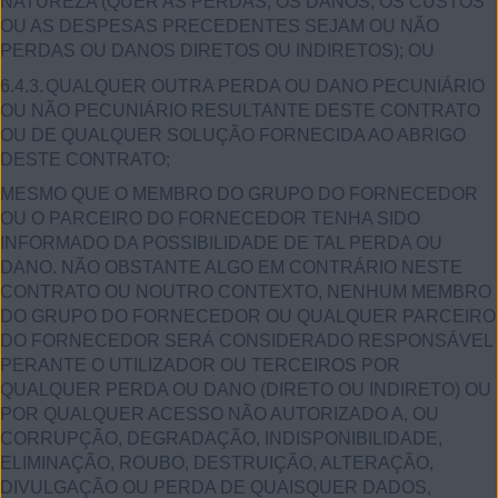
NATUREZA (QUER AS PERDAS, OS DANOS, OS CUSTOS
OU AS DESPESAS PRECEDENTES SEJAM OU NÃO
PERDAS OU DANOS DIRETOS OU INDIRETOS); OU
6.4.3.
QUALQUER OUTRA PERDA OU DANO PECUNIÁRIO
OU NÃO PECUNIÁRIO RESULTANTE DESTE CONTRATO
OU DE QUALQUER SOLUÇÃO FORNECIDA AO ABRIGO
DESTE CONTRATO;
MESMO QUE O MEMBRO DO GRUPO DO FORNECEDOR
OU O PARCEIRO DO FORNECEDOR TENHA SIDO
INFORMADO DA POSSIBILIDADE DE TAL PERDA OU
DANO. NÃO OBSTANTE ALGO EM CONTRÁRIO NESTE
CONTRATO OU NOUTRO CONTEXTO, NENHUM MEMBRO
DO GRUPO DO FORNECEDOR OU QUALQUER PARCEIRO
DO FORNECEDOR SERÁ CONSIDERADO RESPONSÁVEL
PERANTE O UTILIZADOR OU TERCEIROS POR
QUALQUER PERDA OU DANO (DIRETO OU INDIRETO) OU
POR QUALQUER ACESSO NÃO AUTORIZADO A, OU
CORRUPÇÃO, DEGRADAÇÃO, INDISPONIBILIDADE,
ELIMINAÇÃO, ROUBO, DESTRUIÇÃO, ALTERAÇÃO,
DIVULGAÇÃO OU PERDA DE QUAISQUER DADOS,