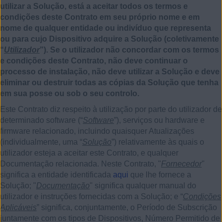
utilizar a Solução, está a aceitar todos os termos e
condições deste Contrato em seu próprio nome e em
nome de qualquer entidade ou indivíduo que representa
ou para cujo Dispositivo adquire a Solução (coletivamente
“
Utilizador
”). Se o utilizador não concordar com os termos
e condições deste Contrato, não deve continuar o
processo de instalação, não deve utilizar a Solução e deve
eliminar ou destruir todas as cópias da Solução que tenha
em sua posse ou sob o seu controlo.
Este Contrato diz respeito à utilização por parte do utilizador de
determinado software (“
Software
”), serviços ou hardware e
firmware relacionado, incluindo quaisquer Atualizações
(individualmente, uma “
Solução
”) relativamente às quais o
utilizador esteja a aceitar este Contrato, e qualquer
Documentação relacionada. Neste Contrato, "
Fornecedor
"
significa a entidade identificada
aqui
que lhe fornece a
Solução; "
Documentação
" significa qualquer manual do
utilizador e instruções fornecidas com a Solução; e “
Condições
Aplicáveis
” significa, conjuntamente, o Período de Subscrição
juntamente com os tipos de Dispositivos, Número Permitido de