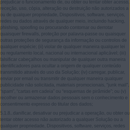
prejudicar o funcionamento de, ou obter ou tentar obter acesso,
receção, uso, cópia, alteração ou destruição não autorizados a
ou de qualquer propriedade, Dispositivos, software, serviços,
redes ou dados através de qualquer meio, incluindo hacking,
phishing, spoofing ou procurando contornar ou derrotar
quaisquer firewalls, proteção por palavra-passe ou quaisquer
outras proteções de segurança da informação ou controlos de
qualquer espécie; (ii) violar de qualquer maneira qualquer lei
ou regulamento local, nacional ou internacional aplicável; (iii)
falsificar cabeçalhos ou manipular de qualquer outra maneira
identificadores para ocultar a origem de qualquer conteúdo
transmitido através do uso da Solução; (iv) carregar, publicar,
enviar por email ou transmitir de qualquer maneira qualquer
publicidade não solicitada, materiais promocionais, “junk mail”,
“spam”, “cartas em cadeia” ou “esquemas de pirâmide”; ou (v)
recolher ou armazenar dados pessoais sem o conhecimento e
consentimento expresso do titular dos dados;
5.1.8..
danificar, desativar ou prejudicar a operação, ou obter ou
tentar obter acesso não autorizado a qualquer Solução ou a
qualquer propriedade, Dispositivos, software, serviços, redes