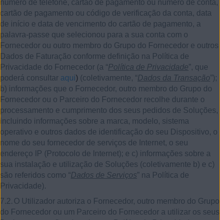
número de telefone, cartão de pagamento ou número de conta,
cartão de pagamento ou código de verificação da conta, data
de início e data de vencimento do cartão de pagamento, a
palavra-passe que selecionou para a sua conta com o
Fornecedor ou outro membro do Grupo do Fornecedor e outros
Dados de Faturação conforme definição na Política de
Privacidade do Fornecedor (a “
Política de Privacidade
”, que
poderá consultar
aqui
)
(coletivamente, “
Dados da Transação
”);
b) informações que o Fornecedor, outro membro do Grupo do
Fornecedor ou o Parceiro do Fornecedor recolhe durante o
processamento e cumprimento dos seus pedidos de Soluções,
incluindo informações sobre a marca, modelo, sistema
operativo e outros dados de identificação do seu Dispositivo, o
nome do seu fornecedor de serviços de Internet, o seu
endereço IP (Protocolo de Internet); e c) informações sobre a
sua instalação e utilização de Soluções (coletivamente b) e c)
são referidos como “
Dados de Serviços
” na Política de
Privacidade).
7.2.
O Utilizador autoriza o Fornecedor, outro membro do Grupo
do Fornecedor ou um Parceiro do Fornecedor a utilizar os seus