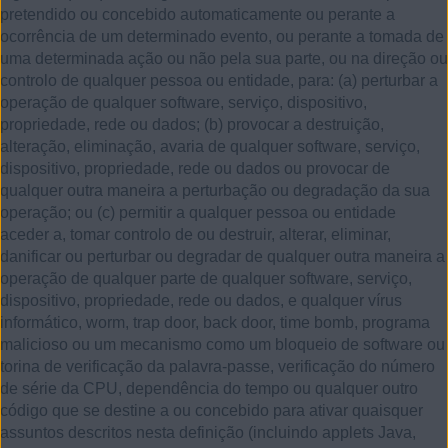
pretendido ou concebido automaticamente ou perante a
ocorrência de um determinado evento, ou perante a tomada de
uma determinada ação ou não pela sua parte, ou na direção ou
controlo de qualquer pessoa ou entidade, para: (a) perturbar a
operação de qualquer software, serviço, dispositivo,
propriedade, rede ou dados; (b) provocar a destruição,
alteração, eliminação, avaria de qualquer software, serviço,
dispositivo, propriedade, rede ou dados ou provocar de
qualquer outra maneira a perturbação ou degradação da sua
operação; ou (c) permitir a qualquer pessoa ou entidade
aceder a, tomar controlo de ou destruir, alterar, eliminar,
danificar ou perturbar ou degradar de qualquer outra maneira a
operação de qualquer parte de qualquer software, serviço,
dispositivo, propriedade, rede ou dados, e qualquer vírus
informático, worm, trap door, back door, time bomb, programa
malicioso ou um mecanismo como um bloqueio de software ou
torina de verificação da palavra-passe, verificação do número
de série da CPU, dependência do tempo ou qualquer outro
código que se destine a ou concebido para ativar quaisquer
assuntos descritos nesta definição (incluindo applets Java,