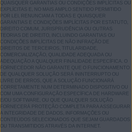
QUAISQUER GARANTIAS OU CONDIÇÕES IMPLÍCITAS OU
EXPLÍCITAS E, NO MAIS AMPLO SENTIDO PERMITIDO
POR LEI, RENUNCIAM A TODAS E QUAISQUER
GARANTIAS E CONDIÇÕES IMPLÍCITAS POR ESTATUTO,
DIREITO COMUM, JURISPRUDÊNCIA OU OUTRAS
TEORIAS DE DIREITO, INCLUINDO GARANTIAS OU
CONDIÇÕES IMPLÍCITAS DE NÃO INFRAÇÃO DE
DIREITOS DE TERCEIROS, TITULARIDADE,
COMERCIALIZAÇÃO, QUALIDADE ADEQUADA OU
ADEQUAÇÃO A QUALQUER FINALIDADE ESPECÍFICA. O
FORNECEDOR NÃO GARANTE QUE O FUNCIONAMENTO
DE QUALQUER SOLUÇÃO SERÁ ININTERRUPTO OU
LIVRE DE ERROS, QUE A SOLUÇÃO FUNCIONARÁ
CORRETAMENTE NUM DETERMINADO DISPOSITIVO OU
COM UMA CONFIGURAÇÃO ESPECÍFICA DE HARDWARE
E/OU SOFTWARE, OU QUE QUALQUER SOLUÇÃO
FORNECERÁ PROTEÇÃO COMPLETA PARA ASSEGURAR
A INTEGRIDADE DE DADOS, INFORMAÇÕES OU
CONTEÚDOS SELECIONADOS QUE SEJAM GUARDADOS
OU TRANSMITIDOS ATRAVÉS DA INTERNET.