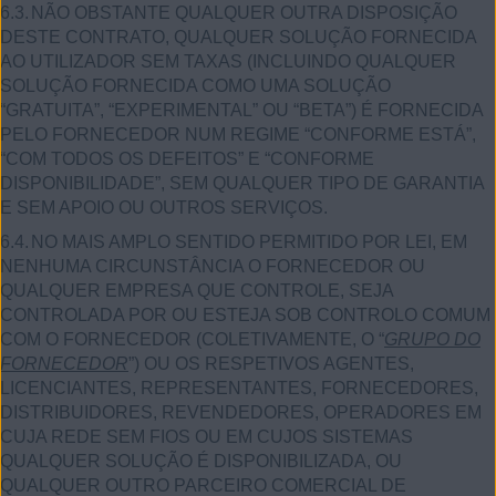
6.3.
NÃO OBSTANTE QUALQUER OUTRA DISPOSIÇÃO
DESTE CONTRATO, QUALQUER SOLUÇÃO FORNECIDA
AO UTILIZADOR SEM TAXAS (INCLUINDO QUALQUER
SOLUÇÃO FORNECIDA COMO UMA SOLUÇÃO
“GRATUITA”, “EXPERIMENTAL” OU “BETA”) É FORNECIDA
PELO FORNECEDOR NUM REGIME “CONFORME ESTÁ”,
“COM TODOS OS DEFEITOS” E “CONFORME
DISPONIBILIDADE”, SEM QUALQUER TIPO DE GARANTIA
E SEM APOIO OU OUTROS SERVIÇOS.
6.4.
NO MAIS AMPLO SENTIDO PERMITIDO POR LEI, EM
NENHUMA CIRCUNSTÂNCIA O FORNECEDOR OU
QUALQUER EMPRESA QUE CONTROLE, SEJA
CONTROLADA POR OU ESTEJA SOB CONTROLO COMUM
COM O FORNECEDOR (COLETIVAMENTE, O “
GRUPO DO
FORNECEDOR
”) OU OS RESPETIVOS AGENTES,
LICENCIANTES, REPRESENTANTES, FORNECEDORES,
DISTRIBUIDORES, REVENDEDORES, OPERADORES EM
CUJA REDE SEM FIOS OU EM CUJOS SISTEMAS
QUALQUER SOLUÇÃO É DISPONIBILIZADA, OU
QUALQUER OUTRO PARCEIRO COMERCIAL DE