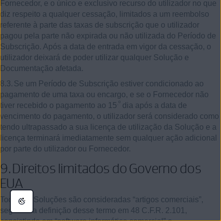
Fornecedor, e o único e exclusivo recurso do utilizador no que
diz respeito a qualquer cessação, limitados a um reembolso
referente à parte das taxas de subscrição que o utilizador
pagou pela parte não expirada ou não utilizada do Período de
Subscrição. Após a data de entrada em vigor da cessação, o
utilizador deixará de poder utilizar qualquer Solução e
Documentação afetada.
8.3.
Se um Período de Subscrição estiver condicionado ao
pagamento de uma taxa ou encargo, e se o Fornecedor não
.º
tiver recebido o pagamento ao 15
dia após a data de
vencimento do pagamento, o utilizador será considerado como
tendo ultrapassado a sua licença de utilização da Solução e a
licença terminará imediatamente sem qualquer ação adicional
por parte do utilizador ou Fornecedor.
9.
Direitos limitados do Governo dos
EUA
Todas as Soluções são consideradas “artigos comerciais”,
segundo a definição desse termo em
48
C.F.R.
2.101
,