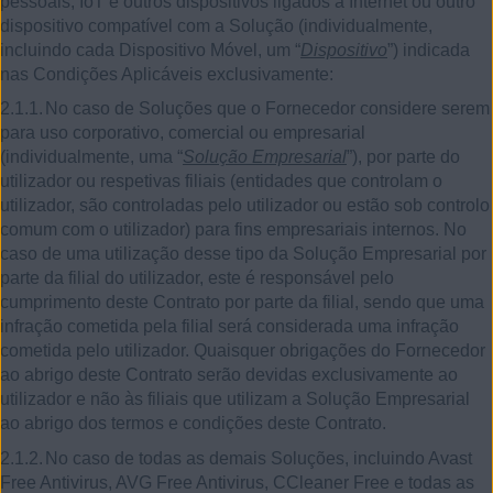
pessoais, IoT e outros dispositivos ligados à Internet ou outro
dispositivo compatível com a Solução (individualmente,
incluindo cada Dispositivo Móvel, um “
Dispositivo
”) indicada
nas Condições Aplicáveis exclusivamente:
2.1.1.
No caso de Soluções que o Fornecedor considere serem
para uso corporativo, comercial ou empresarial
(individualmente, uma “
Solução Empresarial
”), por parte do
utilizador ou respetivas filiais (entidades que controlam o
utilizador, são controladas pelo utilizador ou estão sob controlo
comum com o utilizador) para fins empresariais internos. No
caso de uma utilização desse tipo da Solução Empresarial por
parte da filial do utilizador, este é responsável pelo
cumprimento deste Contrato por parte da filial, sendo que uma
infração cometida pela filial será considerada uma infração
cometida pelo utilizador. Quaisquer obrigações do Fornecedor
ao abrigo deste Contrato serão devidas exclusivamente ao
utilizador e não às filiais que utilizam a Solução Empresarial
ao abrigo dos termos e condições deste Contrato.
2.1.2.
No caso de todas as demais Soluções, incluindo Avast
Free Antivirus, AVG Free Antivirus, CCleaner Free e todas as