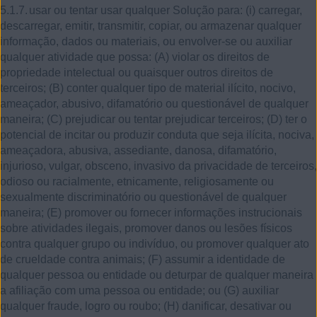
5.1.7.
usar ou tentar usar qualquer Solução para: (i) carregar,
descarregar, emitir, transmitir, copiar, ou armazenar qualquer
informação, dados ou materiais, ou envolver-se ou auxiliar
qualquer atividade que possa: (A) violar os direitos de
propriedade intelectual ou quaisquer outros direitos de
terceiros; (B) conter qualquer tipo de material ilícito, nocivo,
ameaçador, abusivo, difamatório ou questionável de qualquer
maneira; (C) prejudicar ou tentar prejudicar terceiros; (D) ter o
potencial de incitar ou produzir conduta que seja ilícita, nociva,
ameaçadora, abusiva, assediante, danosa, difamatório,
injurioso, vulgar, obsceno, invasivo da privacidade de terceiros,
odioso ou racialmente, etnicamente, religiosamente ou
sexualmente discriminatório ou questionável de qualquer
maneira; (E) promover ou fornecer informações instrucionais
sobre atividades ilegais, promover danos ou lesões físicos
contra qualquer grupo ou indivíduo, ou promover qualquer ato
de crueldade contra animais; (F) assumir a identidade de
qualquer pessoa ou entidade ou deturpar de qualquer maneira
a afiliação com uma pessoa ou entidade; ou (G) auxiliar
qualquer fraude, logro ou roubo; (H) danificar, desativar ou