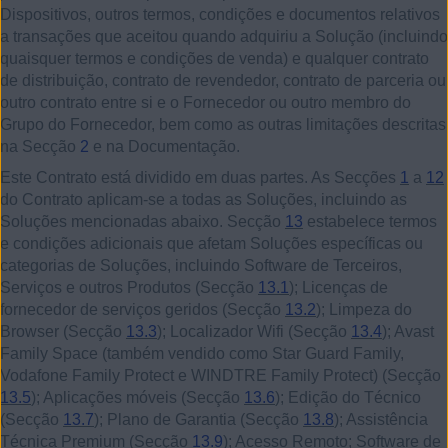
Dispositivos, outros termos, condições e documentos relativos
a transações que aceitou quando adquiriu a Solução (incluindo
quaisquer termos e condições de venda) e qualquer contrato
de distribuição, contrato de revendedor, contrato de parceria ou
outro contrato entre si e o Fornecedor ou outro membro do
Grupo do Fornecedor, bem como as outras limitações descritas
na Secção
2
e na Documentação.
Este Contrato está dividido em duas partes. As Secções
1
a
12
do Contrato aplicam-se a todas as Soluções, incluindo as
Soluções mencionadas abaixo. Secção
13
estabelece termos
e condições adicionais que afetam Soluções específicas ou
categorias de Soluções, incluindo Software de Terceiros,
Serviços e outros Produtos (Secção
13.1
); Licenças de
fornecedor de serviços geridos (Secção
13.2
); Limpeza do
Browser (Secção
13.3
); Localizador Wifi (Secção
13.4
); Avast
Family Space (também vendido como Star Guard Family,
Vodafone Family Protect e WINDTRE Family Protect) (Secção
13.5
); Aplicações móveis (Secção
13.6
); Edição do Técnico
(Secção
13.7
); Plano de Garantia (Secção
13.8
); Assistência
Técnica Premium (Secção
13.9
); Acesso Remoto; Software de