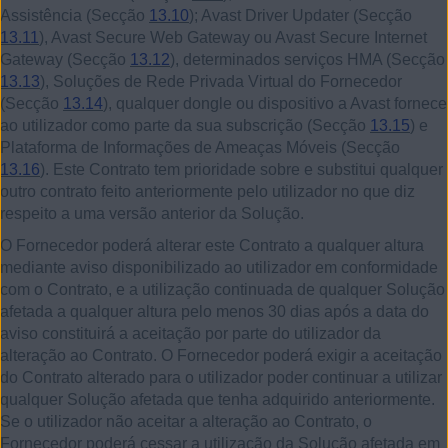
Assistência (Secção
13.10
); Avast Driver Updater (Secção
13.11
), Avast Secure Web Gateway ou Avast Secure Internet
Gateway (Secção
13.12
), determinados serviços HMA (Secção
13.13
), Soluções de Rede Privada Virtual do Fornecedor
(Secção
13.14
), qualquer dongle ou dispositivo a Avast fornece
ao utilizador como parte da sua subscrição (Secção
13.15
) e
Plataforma de Informações de Ameaças Móveis (Secção
13.16
). Este Contrato tem prioridade sobre e substitui qualquer
outro contrato feito anteriormente pelo utilizador no que diz
respeito a uma versão anterior da Solução.
O Fornecedor poderá alterar este Contrato a qualquer altura
mediante aviso disponibilizado ao utilizador em conformidade
com o Contrato, e a utilização continuada de qualquer Solução
afetada a qualquer altura pelo menos 30 dias após a data do
aviso constituirá a aceitação por parte do utilizador da
alteração ao Contrato. O Fornecedor poderá exigir a aceitação
do Contrato alterado para o utilizador poder continuar a utilizar
qualquer Solução afetada que tenha adquirido anteriormente.
Se o utilizador não aceitar a alteração ao Contrato, o
Fornecedor poderá cessar a utilização da Solução afetada em