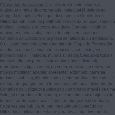
(“
Conteúdo do Utilizador
”). O utilizador mantém todos e
quaisquer direitos de propriedade intelectual já detidos ao
abrigo da lei aplicável no que diz respeito a Conteúdo do
Utilizador publicado ou partilhado através da Solução, sujeito a
direitos, licenças e outros termos deste Contrato, incluindo
quaisquer direitos subjacentes de outros em qualquer
Conteúdo do Utilizador que possa ser utilizado ou modificado.
O utilizador concede a cada membro do Grupo do Fornecedor
um direito e uma licença não exclusivos, sem restrições,
incondicionais, ilimitados, mundiais, irrevogáveis, perpétuos e
isenta de direitos para utilizar, copiar, gravar, distribuir,
reproduzir, divulgar, vender, revender, sublicenciar (em vários
níveis), modificar, adaptar, apresentar, exibir publicamente,
transmitir, publicar, difundir, traduzir, criar produtos derivados e
explorar de qualquer outra forma uma parte ou a totalidade do
Conteúdo do Utilizador publicado ou partilhado através de uma
Solução (e produtos derivados), unicamente com o objetivo de
fornecer as Soluções ao utilizador ao abrigo deste Contrato.
Cada vez que publica ou partilha qualquer Conteúdo do
Utilizador, o utilizador declara e garante a cada membro do