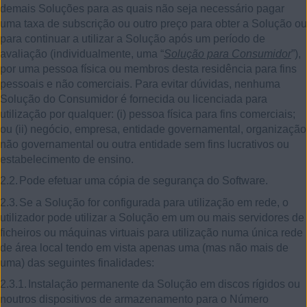
demais Soluções para as quais não seja necessário pagar
uma taxa de subscrição ou outro preço para obter a Solução ou
para continuar a utilizar a Solução após um período de
avaliação (individualmente, uma “
Solução para Consumidor
”),
por uma pessoa física ou membros desta residência para fins
pessoais e não comerciais. Para evitar dúvidas, nenhuma
Solução do Consumidor é fornecida ou licenciada para
utilização por qualquer: (i) pessoa física para fins comerciais;
ou (ii) negócio, empresa, entidade governamental, organização
não governamental ou outra entidade sem fins lucrativos ou
estabelecimento de ensino.
2.2.
Pode efetuar uma cópia de segurança do Software.
2.3.
Se a Solução for configurada para utilização em rede, o
utilizador pode utilizar a Solução em um ou mais servidores de
ficheiros ou máquinas virtuais para utilização numa única rede
de área local tendo em vista apenas uma (mas não mais de
uma) das seguintes finalidades:
2.3.1.
Instalação permanente da Solução em discos rígidos ou
noutros dispositivos de armazenamento para o Número