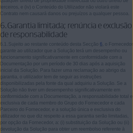
qualquer direito de propriedade intelectual ou outro direito de
terceiros, e (iv) o Conteúdo do Utilizador não violará este
Contrato nem causará danos ou prejuízos a qualquer pessoa.
6.
Garantia limitada; renúncia e exclusão
de responsabilidade
6.1.
Sujeito ao restante conteúdo desta Secção
6
, o Fornecedor
garante ao utilizador que a Solução terá um desempenho ou
funcionamento significativamente em conformidade com a
Documentação por um período de 30 dias após a aquisição
inicial da Solução. Para fazer uma reclamação ao abrigo da
garantia, o utilizador tem de seguir as instruções
disponibilizadas pela fonte da qual adquiriu a Solução. Se a
Solução não tiver um desempenho significativamente em
conformidade com a Documentação, a responsabilidade total e
exclusiva de cada membro do Grupo do Fornecedor e cada
Parceiro do Fornecedor, e a solução única e exclusiva do
utilizador no que diz respeito a essa garantia serão limitadas,
por opção da Fornecedor, a:
(i)
substituição da Solução ou (ii)
devolução da Solução para obter um reembolso referente à