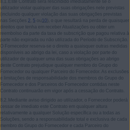
8.1.
Este Contrato será rescindido imediatamente se o
utilizador violar qualquer das suas obrigações nele previstas
(incluindo qualquer violação das suas obrigações previstas
nas Secções
2
,
5
ou
10
), o que resultará na perda de quaisquer
direitos que tenha em receber Atualizações ou obter um
reembolso da parte da taxa de subscrição que pagou relativa à
parte não expirada ou não utilizada do Período de Subscrição.
O Fornecedor reserva-se o direito a quaisquer outras medidas
disponíveis ao abrigo da lei, caso a violação por parte do
utilizador de qualquer uma das suas obrigações ao abrigo
deste Contrato prejudique qualquer membro do Grupo do
Fornecedor ou qualquer Parceiro do Fornecedor. As exclusões
e limitações de responsabilidade dos membros do Grupo do
Fornecedor e dos Parceiros do Fornecedor contidas neste
Contrato continuarão em vigor após a cessação do Contrato.
8.2.
Mediante aviso dirigido ao utilizador, o Fornecedor poderá
cessar de imediato este Contrato em qualquer altura
relativamente a qualquer Solução específica ou a todas as
Soluções, sendo a responsabilidade total e exclusiva de cada
membro do Grupo do Fornecedor e cada Parceiro do