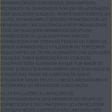
INFORMAÇÕES OU CONTEÚDOS TRANSMITIDOS,
RECEBIDOS OU GUARDADOS POR (OU RELACIONADOS
COM) QUALQUER SOLUÇÃO, INDEPENDENTEMENTE DA
CAUSA. NO MAIS AMPLO SENTIDO PERMITIDO POR LEI,
EM NENHUMA CIRCUNSTÂNCIA A RESPONSABILIDADE
TOTAL DE QUALQUER MEMBRO DO GRUPO DO
FORNECEDOR OU QUALQUER PARCEIRO DO
FORNECEDOR POR TODAS AS PERDAS OU TODOS OS
DANOS SOFRIDOS PELO UTILIZADOR OU TERCEIROS
RESULTANTES DE OU RELACIONADOS COM QUALQUER
SOLUÇÃO, COM A SUBSCRIÇÃO OU COM ESTE
CONTRATO SERÁ SUPERIOR AO QUE FOR MAIOR DE
ENTRE: I) CINCO DÓLARES AMERICANOS (5,00 USD) E II)
O VALOR DAS TAXAS DE SUBSCRIÇÃO QUE O
UTILIZADOR PAGOU PELOS 12 MESES IMEDIATAMENTE
ANTERIORES DO PERÍODO DE SUBSCRIÇÃO.
6.5.
AS EXCLUSÕES E LIMITAÇÕES DE
RESPONSABILIDADE DOS MEMBROS DO GRUPO DO
FORNECEDOR E DOS PARCEIROS DO FORNECEDOR
CONTIDAS NESTE CONTRATO NÃO LIMITARÃO NEM