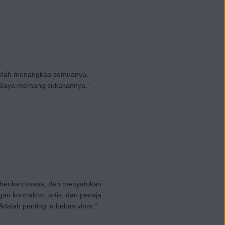
.
i telah menangkap semuanya.
s. Saya memang sukakannya."
mberikan kuasa, dan menyatukan
n kontraktor, artis, dan penaja
dalah penting ia bebas virus."