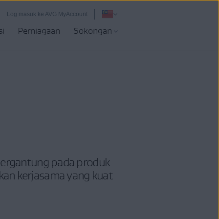
Log masuk ke AVG MyAccount
si
Perniagaan
Sokongan
g bergantung pada produk
kan kerjasama yang kuat