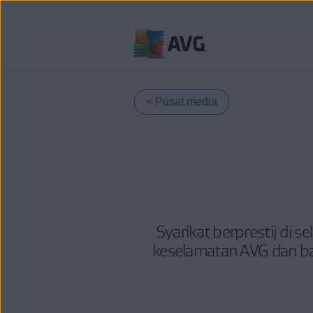
Langkau
ke
kandungan
Pusat media
Syarikat berprestij di 
keselamatan AVG dan ba