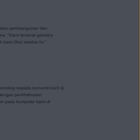
 dalam pembangunan dan
ma. "Kami teramat gembira
ami lihat setakat ini."
nologi kepada komuniti kecil di
 dengan perkhidmatan
n pada komputer kami di