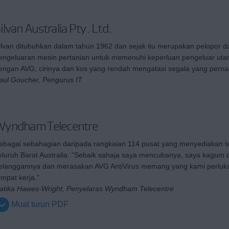
ilvan Australia Pty. Ltd.
ilvan ditubuhkan dalam tahun 1962 dan sejak itu merupakan pelopor
engeluaran mesin pertanian untuk memenuhi keperluan pengeluar uta
engan AVG; cirinya dan kos yang rendah mengatasi segala yang pernah k
aul Goucher, Pengurus IT
Wyndham Telecentre
ebagai sebahagian daripada rangkaian 114 pusat yang menyediakan tek
eluruh Barat Australia. "Sebaik sahaja saya mencubanya, saya kagum
elanggannya dan merasakan AVG AntiVirus memang yang kami perluka
empat kerja."
atika Hawes-Wright, Penyelaras Wyndham Telecentre
Muat turun PDF