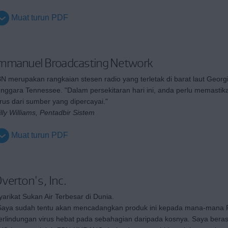
Muat turun PDF
mmanuel Broadcasting Network
BN merupakan rangkaian stesen radio yang terletak di barat laut Georg
enggara Tennessee. "Dalam persekitaran hari ini, anda perlu memasti
irus dari sumber yang dipercayai."
illy Williams, Pentadbir Sistem
Muat turun PDF
verton's, Inc.
yarikat Sukan Air Terbesar di Dunia.
Saya sudah tentu akan mencadangkan produk ini kepada mana-mana 
erlindungan virus hebat pada sebahagian daripada kosnya. Saya bera