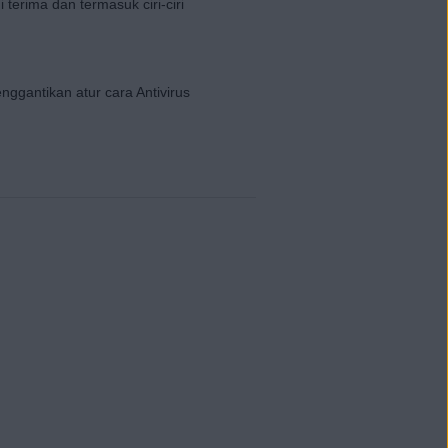
erima dan termasuk ciri-ciri
ggantikan atur cara Antivirus