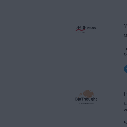
Y
M
"
T
D
B
K
k
—
K