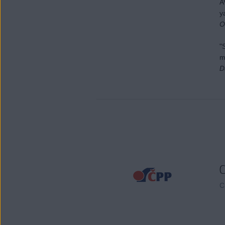
A
y
O
"
m
D
C
C