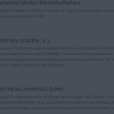
ekarska fakulta Univerzita Karlova
akulti Perubatan di Charles University of Prague. Ini merupakan univers
iasaskan dalam tahun 1348.
lzensky prazdroj, a.s.
lzensky Prazdroj merupakan syarikat membru utama Eropah, simbol b
erjaya bagi kumpulan global SABMiller. Ia menjalankan perniagaannya 
ang bertanggungjawab dan tanggungjawab sosial yang lebih luas. Bir m
ilsner Urquell, Gambrinus dan Radegast.
echnicka univerzita Liberec
ejarah Technical University of Liberec bermula sejak 1853 apabila Tech
ngineering ditubuhkan. Asas bagi Universiti ini adalah hasil logik bag
konomi dan budaya bagi wilayah ini di mana tekstil dan produk mesin tek