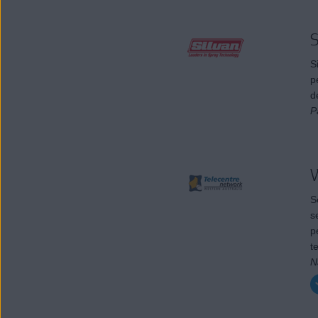
S
S
p
d
P
S
s
p
t
N