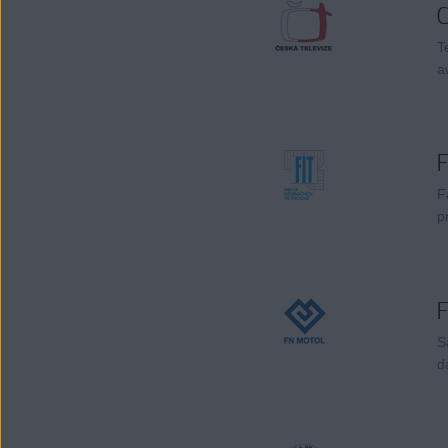
C
T
a
F
F
p
S
d