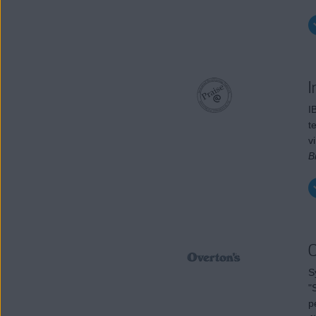
I
I
t
v
B
O
S
"
p