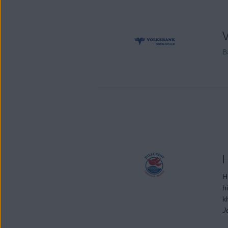
V
B
H
H
h
k
J