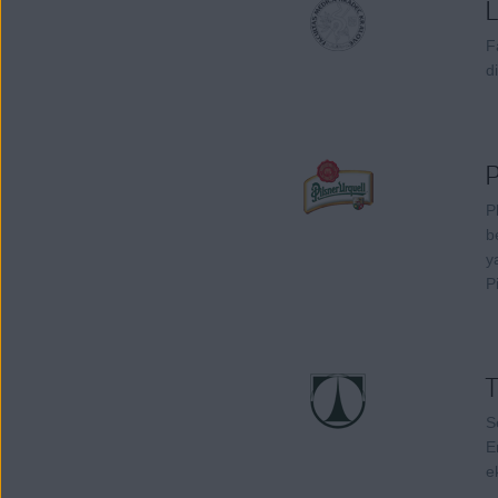
L
F
d
P
P
b
y
P
T
S
E
e