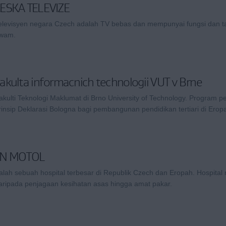
ESKA TELEVIZE
elevisyen negara Czech adalah TV bebas dan mempunyai fungsi dan 
wam.
akulta informacnich technologii VUT v Brne
akulti Teknologi Maklumat di Brno University of Technology. Program
rinsip Deklarasi Bologna bagi pembangunan pendidikan tertiari di Erop
FN MOTOL
alah sebuah hospital terbesar di Republik Czech dan Eropah. Hospita
aripada penjagaan kesihatan asas hingga amat pakar.