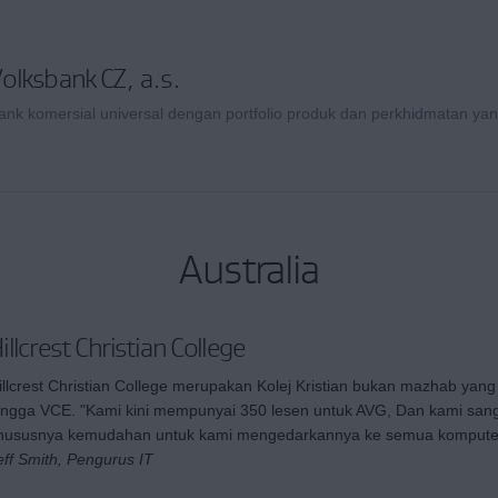
olksbank CZ, a.s.
ank komersial universal dengan portfolio produk dan perkhidmatan yan
Australia
illcrest Christian College
illcrest Christian College merupakan Kolej Kristian bukan mazhab yan
ingga VCE. "Kami kini mempunyai 350 lesen untuk AVG, Dan kami san
hususnya kemudahan untuk kami mengedarkannya ke semua komputer 
eff Smith, Pengurus IT