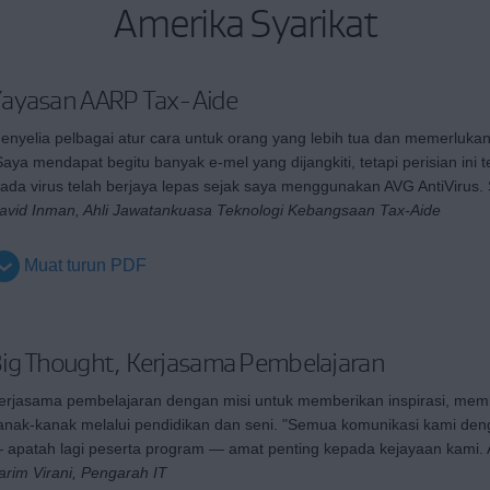
Amerika Syarikat
ayasan AARP Tax-Aide
enyelia pelbagai atur cara untuk orang yang lebih tua dan memerlukan
Saya mendapat begitu banyak e-mel yang dijangkiti, tetapi perisian in
iada virus telah berjaya lepas sejak saya menggunakan AVG AntiViru
avid Inman, Ahli Jawatankuasa Teknologi Kebangsaan Tax-Aide
Muat turun PDF
ig Thought, Kerjasama Pembelajaran
erjasama pembelajaran dengan misi untuk memberikan inspirasi, me
anak-kanak melalui pendidikan dan seni. "Semua komunikasi kami denga
 apatah lagi peserta program — amat penting kepada kejayaan kami. A
arim Virani, Pengarah IT