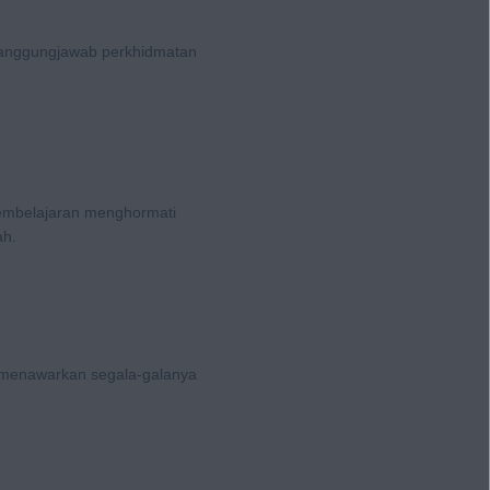
tanggungjawab perkhidmatan
 pembelajaran menghormati
ah.
l menawarkan segala-galanya