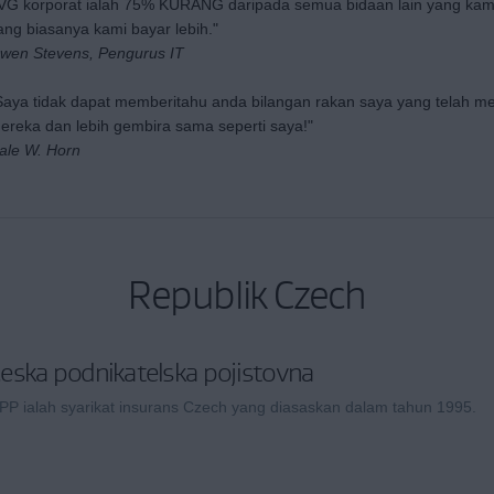
VG korporat ialah 75% KURANG daripada semua bidaan lain yang kami t
ang biasanya kami bayar lebih."
wen Stevens, Pengurus IT
Saya tidak dapat memberitahu anda bilangan rakan saya yang telah men
ereka dan lebih gembira sama seperti saya!"
ale W. Horn
Republik Czech
eska podnikatelska pojistovna
PP ialah syarikat insurans Czech yang diasaskan dalam tahun 1995.