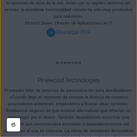
irrupciones de virus de la red. Junto con su registro antivirus sin
errores, la excelente funcionalidad remota ha sido muy productiva
para nosotros».
Richard Smee, Director de Aplicaciones de IT
Descargar PDF
Pinewood Technologies
Proveedor líder de sistemas de administración para distribuidores.
«Cuando llegó el momento de renovar la licencia de nuestros
proveedores anteriores, empezamos a buscar otras opciones.
Estábamos seguros de que existían alternativas que ofrecían un
valor mejor por el dinero. También deseábamos encontrar una
solución que permaneciera inmutable independientemente del
servidor en el que se colocara. La oferta de servidores de nuestros