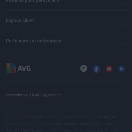
Produits pour particuliers
Espace client
Partenaires et entreprises
X
Facebook
YouTube
LinkedI
Connectez-vous à AVG MyAccount
|
|
|
Confidentialité
Signaler une faille
Contacter la sécurité
Accords de
|
|
|
licence
Déclaration sur l’esclavage moderne
Cookies
Déclaration
|
|
d’accessibilité
Ne pas vendre mes informations personnelles
Cookie