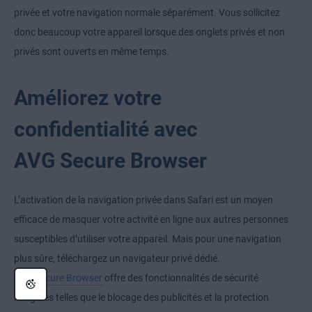
privée et votre navigation normale séparément. Vous sollicitez
donc beaucoup votre appareil lorsque des onglets privés et non
privés sont ouverts en même temps.
Améliorez votre
confidentialité avec
AVG Secure Browser
L’activation de la navigation privée dans Safari est un moyen
efficace de masquer votre activité en ligne aux autres personnes
susceptibles d’utiliser votre appareil. Mais pour une navigation
plus sûre, téléchargez un navigateur privé dédié.
AVG Secure Browser
offre des fonctionnalités de sécurité
intégrées telles que le blocage des publicités et la protection