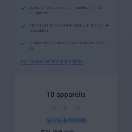
Libérez de l’espace en supprimant les données
indésirables
Identifiez les photos de mauvaise qualité ou qui se
ressemblent
Localisez les fichiers en double et effacez-les en un
clic
Voir toutes les fonctionnalités
10 appareils
20 % DE RÉDUCTION
74.99