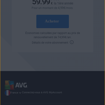
59.99
€
la 1ère année
4
,99
€
Pour un montant de
/mois.
Acheter
Économies calculées par rapport au prix de
renouvellement de
74
,99
€
/an.
Détails de votre abonnement
Connectez-vous à AVG MyAccount
France