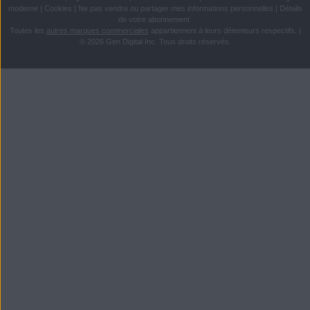
moderne
|
Cookies
|
Ne pas vendre ou partager mes informations personnelles
|
Détails
de votre abonnement
Toutes les
autres marques commerciales
appartiennent à leurs détenteurs respectifs.
|
© 2026 Gen Digital Inc. Tous droits réservés.
Passer
Passer
directement
directement
au
au
contenu
menu