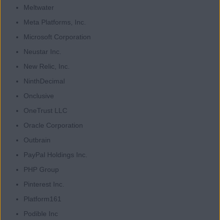
Meltwater
Meta Platforms, Inc.
Microsoft Corporation
Neustar Inc.
New Relic, Inc.
NinthDecimal
Onclusive
OneTrust LLC
Oracle Corporation
Outbrain
PayPal Holdings Inc.
PHP Group
Pinterest Inc.
Platform161
Podible Inc