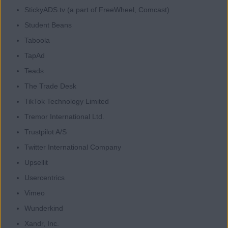
StickyADS.tv (a part of FreeWheel, Comcast)
Student Beans
Taboola
TapAd
Teads
The Trade Desk
TikTok Technology Limited
Tremor International Ltd.
Trustpilot A/S
Twitter International Company
Upsellit
Usercentrics
Vimeo
Wunderkind
Xandr, Inc.