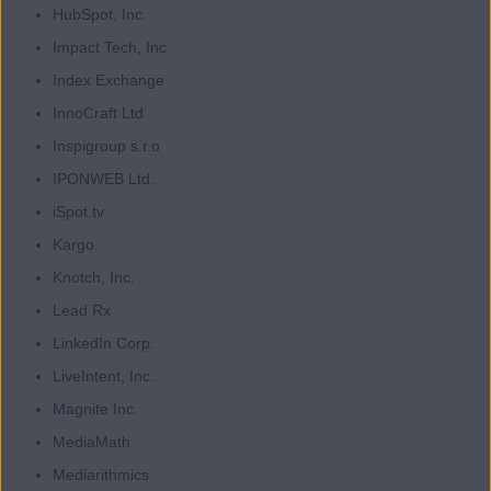
HubSpot, Inc.
Impact Tech, Inc
Index Exchange
InnoCraft Ltd
Inspigroup s.r.o
IPONWEB Ltd.
iSpot.tv
Kargo
Knotch, Inc.
Lead Rx
LinkedIn Corp.
LiveIntent, Inc.
Magnite Inc.
MediaMath
Mediarithmics