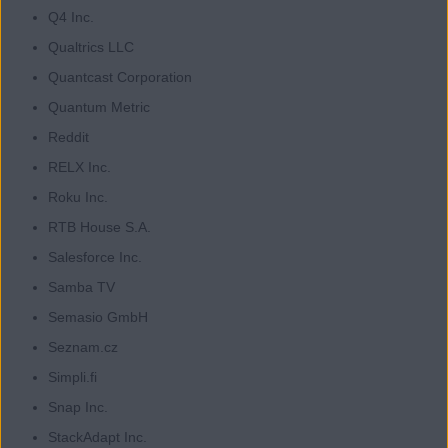
Q4 Inc.
Qualtrics LLC
Quantcast Corporation
Quantum Metric
Reddit
RELX Inc.
Roku Inc.
RTB House S.A.
Salesforce Inc.
Samba TV
Semasio GmbH
Seznam.cz
Simpli.fi
Snap Inc.
StackAdapt Inc.