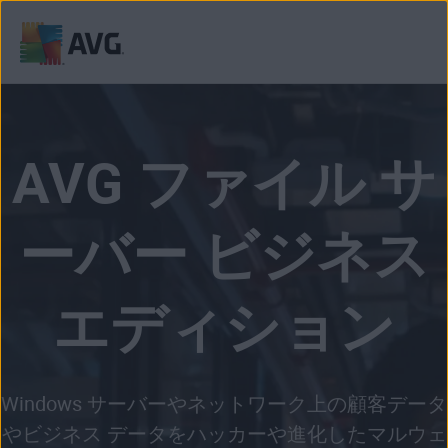
コ
ン
テ
ン
AVG ファイル サ
ツ
に
移
ーバー ビジネス
動
エディション
Windows サーバーやネットワーク上の顧客データ
やビジネス データをハッカーや進化したマルウェ