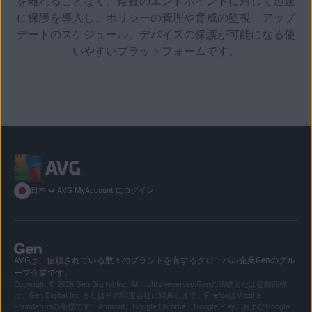
を離れることなく、複数のエンドポイントに対して迅速
に保護を導入し、ポリシーの管理や脅威の監視、アップ
デートのスケジュール、デバイスの保護が可能になる使
いやすいプラットフォームです。
AVG MyAccount にログイン
日本
AVGは、信頼されている数々のブランドを有するグローバル企業Genのグル
ープ企業です。
Copyright © 2026 Gen Digital Inc. All rights reserved.Genの商標または登録商標
は、Gen Digital Inc.またはその関連会社に帰属します。FirefoxはMozilla
Foundationの商標です。Android、Google Chrome、Google Play、およびGoogle