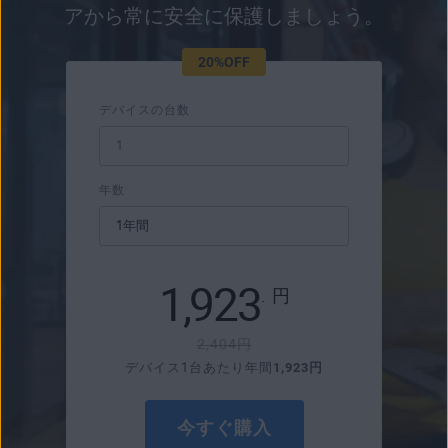
アから常に安全に保護しましょう。
20%OFF
デバイスの台数
年数
1,923
.
円
2,404円
デバイス1台あたり年間
1,923円
今すぐ購入