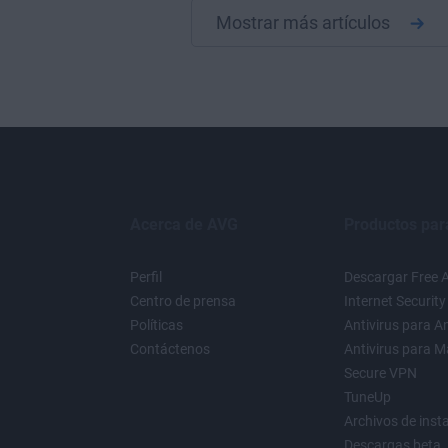
Mostrar más artículos
Acerca de AVG
Productos par
Perfil
Descargar Free A
Centro de prensa
Internet Security
Políticas
Antivirus para A
Contáctenos
Antivirus para M
Secure VPN
TuneUp
Archivos de inst
Descargas beta