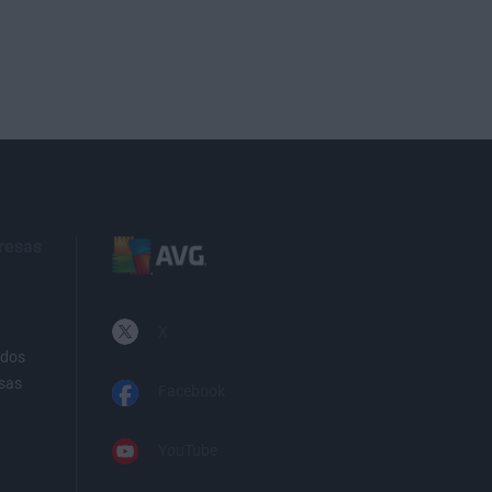
resas
X
ados
sas
Facebook
YouTube