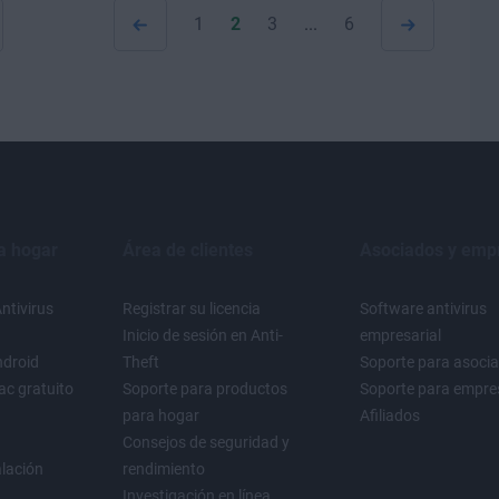
1
2
3
...
6
a hogar
Área de clientes
Asociados y emp
ntivirus
Registrar su licencia
Software antivirus
Inicio de sesión en Anti-
empresarial
ndroid
Theft
Soporte para asoci
ac gratuito
Soporte para productos
Soporte para empre
para hogar
Afiliados
Consejos de seguridad y
alación
rendimiento
Investigación en línea