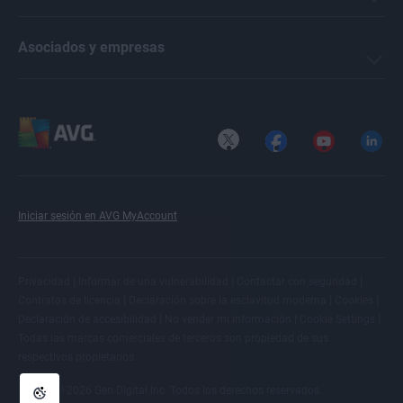
Asociados y empresas
X
Facebook
YouTube
LinkedI
Iniciar sesión en AVG MyAccount
|
|
|
Privacidad
Informar de una vulnerabilidad
Contactar con seguridad
|
|
|
Contratos de licencia
Declaración sobre la esclavitud moderna
Cookies
|
|
|
Declaración de accesibilidad
No vender mi información
Cookie Settings
Todas las
marcas comerciales de terceros
son propiedad de sus
respectivos propietarios.
© 2026 Gen Digital Inc. Todos los derechos reservados.