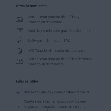
reputación para ayudarte a identificar lo que deberías
dejados por una aplicación desinstalada. También te
eliminación del junkware.
Otras herramientas
eliminar. ¿No estás seguro de si debes eliminar una
ayudará a identificar qué aplicaciones son realmente
aplicación en particular? Ponla en modo de cuarentena y
junkware y pueden eliminarse de forma segura.
ve si la echas de menos antes de deshacerte de ella.
Herramienta gratuita de análisis y
eliminación de adware
Análisis y eliminación gratuitos de rootkits
Software de limpieza del PC
AVG TuneUp: eliminador de bloatware
Herramienta gratuita de análisis de virus y
eliminación de malware
Enlaces útiles
Bloatware: qué es y cómo deshacerse de él
Captura en la caché: motivos por los que
limpiar su navegador lo convierte en una