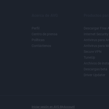
Acerca de AVG
Productos par
Perfil
Descargar Free A
Centro de prensa
Internet Security
Políticas
Antivirus para A
Contáctenos
Antivirus para M
Secure VPN
TuneUp
Archivos de inst
Descargas beta
Driver Updater
Iniciar sesión en AVG MyAccount