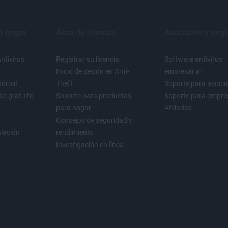
a hogar
Área de clientes
Asociados y emp
ntivirus
Registrar su licencia
Software antivirus
Inicio de sesión en Anti-
empresarial
ndroid
Theft
Soporte para asoci
ac gratuito
Soporte para productos
Soporte para empre
para hogar
Afiliados
Consejos de seguridad y
alación
rendimiento
Investigación en línea