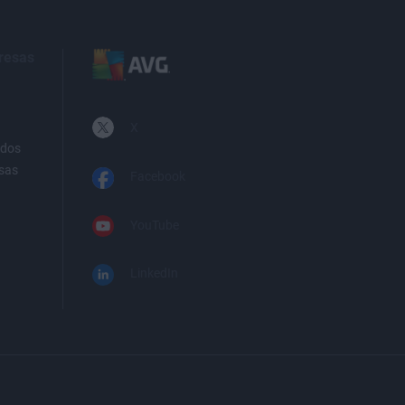
resas
Ivan Belcic
X
ados
sas
Facebook
Deepan Ghimiray
YouTube
LinkedIn
Nica Latto