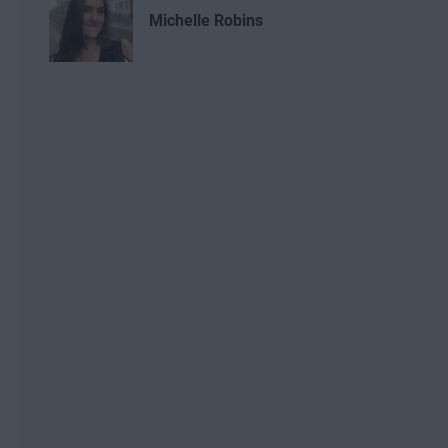
Michelle Robins
Benjamin Gorman
Melanie Weber
Antoinette Cocorinos