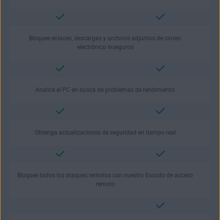
Bloquee enlaces, descargas y archivos adjuntos de correo
electrónico inseguros
Analice el PC en busca de problemas de rendimiento
Obtenga actualizaciones de seguridad en tiempo real
Bloquee todos los ataques remotos con nuestro Escudo de acceso
remoto