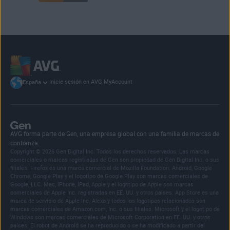
Inicie sesión en AVG MyAccount
España
AVG forma parte de Gen, una empresa global con una familia de marcas de
confianza.
Copyright © 2026 Gen Digital Inc. Todos los derechos reservados. Las marcas
comerciales o marcas registradas de Gen son propiedad de Gen Digital Inc. o sus
filiales. Firefox es una marca comercial de Mozilla Foundation. Android, Google
Chrome, Google Play y el logotipo de Google Play son marcas comerciales de
Google, LLC. Mac, iPhone, iPad, Apple y el logotipo de Apple son marcas
comerciales de Apple Inc. registradas en EE. UU. y otros países. App Store es una
marca de servicio de Apple Inc. Alexa y todos los logotipos relacionados son
marcas comerciales de Amazon.com, Inc. o sus filiales. Microsoft y el logotipo de
Windows son marcas comerciales de Microsoft Corporation en EE. UU. y otros
países. El robot de Android se ha reproducido o se ha modificado a partir del