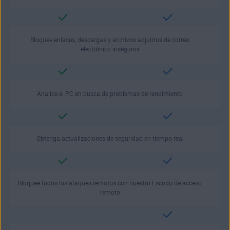
Bloquee enlaces, descargas y archivos adjuntos de correo
electrónico inseguros
Analice el PC en busca de problemas de rendimiento
Obtenga actualizaciones de seguridad en tiempo real
Bloquee todos los ataques remotos con nuestro Escudo de acceso
remoto