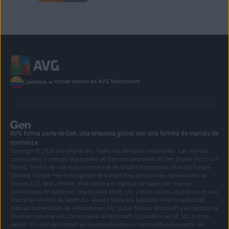
Iniciar sesión en AVG MyAccount
Colombia
AVG forma parte de Gen, una empresa global con una familia de marcas de
confianza.
Copyright © 2026 Gen Digital Inc. Todos los derechos reservados. Las marcas
comerciales o marcas registradas de Gen son propiedad de Gen Digital Inc. o sus
filiales. Firefox es una marca comercial de Mozilla Foundation. Android, Google
Chrome, Google Play y el logotipo de Google Play son marcas comerciales de
Google, LLC. Mac, iPhone, iPad, Apple y el logotipo de Apple son marcas
comerciales de Apple Inc. registradas en EE. UU. y otros países. App Store es una
marca de servicio de Apple Inc. Alexa y todos los logotipos relacionados son
marcas comerciales de Amazon.com, Inc. o sus filiales. Microsoft y el logotipo de
Windows son marcas comerciales de Microsoft Corporation en EE. UU. y otros
países. El robot de Android se ha reproducido o se ha modificado a partir del