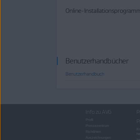
Online-Installationsprogram
Benutzerhandbücher
Benutzerhandbuch
Info zu AVG
P
Profil
P
Pressezentrum
Ko
Richtlinien
he
Auszeichnungen
In