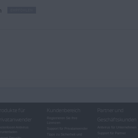
m
EMPFOHLEN
rodukte für
Kundenbereich
Partner und
rivatanwender
Registrieren Sie Ihre
Geschäftskunden
Lizenzen
stenlosen Antivirus
Antivirus für Unternehmen
Support für Privatanwender
runterladen
Support für Partner
Tipps zu Sicherheit und
ternet Security