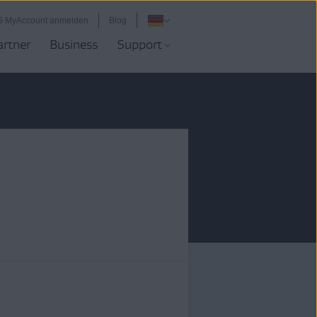
G MyAccount anmelden
Blog
artner
Business
Support