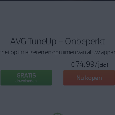
AVG TuneUp – Onbeperkt
 het optimaliseren en opruimen van al uw appa
€ 74,99
/jaar
GRATIS
Nu kopen
downloaden