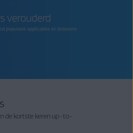
is verouderd
t populaire applicaties en browsers
s
en de kortste keren up-to-