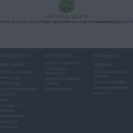
Geld-terug-garantie
risico! Als u na de eerste 30 dagen niet tevreden bent, krijgt u het aankoopbedrag terug.
Mee
roducten voor
Voor klanten
Partners en
articulieren
Uw licenties registreren
bedrijven
Ondersteuning
ee Antivirus downloaden
Antivirussoftware voor
thuisgebruikers
bedrijven
ternet Security
Tips over beveiliging en
Partnerondersteuning
droid Antivirus
prestaties
Zakelijke ondersteuning
atis antivirus voor de Mac
Online onderzoek
Partners
ecure VPN
uneUp
russcanner en -
rwijdering
stallatiebestanden
ètadownloads
iver Updater