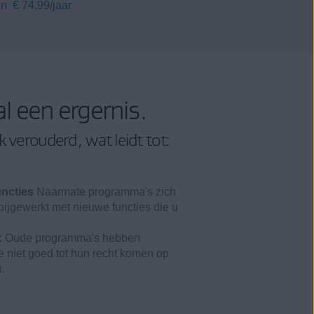
en
€ 74,99
/jaar
al een ergernis.
k verouderd, wat leidt tot:
ncties
Naarmate programma's zich
bijgewerkt met nieuwe functies die u
:
Oude programma's hebben
e niet goed tot hun recht komen op
.