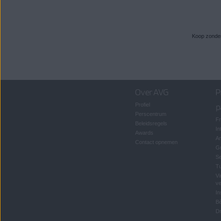
Koop zonder 
Over AVG
P
Profiel
p
Perscentrum
Fr
Beleidsregels
In
Awards
An
Contact opnemen
Gr
S
T
Vi
ve
In
B
Dr