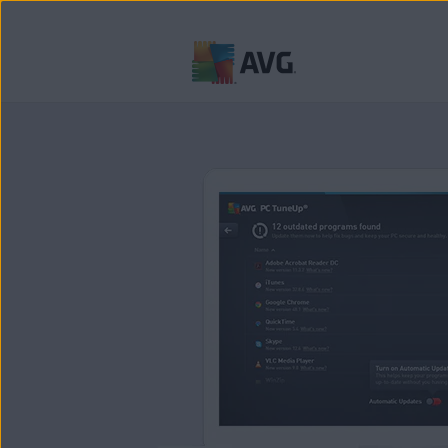
Verder
naar
inhoud