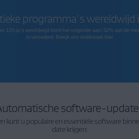
tieke programma's wereldwijd 
n 120 pc's wereldwijd toont het volgende aan: 52% van de mees
is verouderd. Bekijk ons onderzoek hier
Automatische software-update
en kunt u populaire en essentiële software binn
date krijgen: