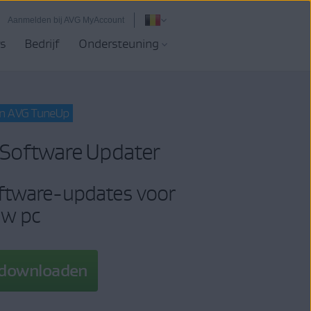
Aanmelden bij AVG MyAccount
s
Bedrijf
Ondersteuning
in AVG TuneUp
Software Updater
ftware-updates voor
w pc
 downloaden