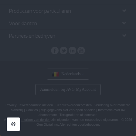
Producten voor particulieren
Voor klanten
Partners en bedrijven
Nederlands
Aanmelden bij AVG MyAccount
Privacy
|
Kwetsbaarheid melden
|
Licentieovereenkomsten
|
Verklaring over moderne
slavernij
|
Cookies
|
Mijn gegevens niet verkopen of delen
|
Informatie over uw
abonnement
|
Terugtrekken uit contract
Alle
handelsmerken van derden
zijn eigendom van hun respectieve eigenaren.
|
© 2026
Gen Digital Inc. Alle rechten voorbehouden.