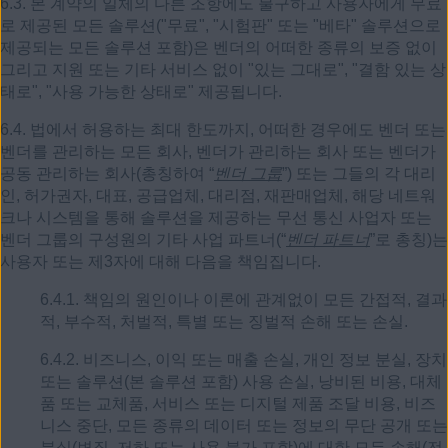
6.3. 본 계약의 일체의 다른 조항에도 불구하고 사용자에게 무료
로 제공된 모든 솔루션("무료", "시험판" 또는 "베타" 솔루션으로
제공되는 모든 솔루션 포함)은 벤더의 어떠한 종류의 보증 없이
그리고 지원 또는 기타 서비스 없이 "있는 그대로", "결함 있는 상
태로", "사용 가능한 상태로" 제공됩니다.
6.4. 법에서 허용하는 최대 한도까지, 어떠한 경우에도 벤더 또는
벤더를 관리하는 모든 회사, 벤더가 관리하는 회사 또는 벤더가
공동 관리하는 회사(총칭하여 “
벤더 그룹
”) 또는 그들의 각 대리
인, 허가권자, 대표, 공급업체, 대리점, 재판매업체, 해당 네트워
크나 시스템을 통해 솔루션을 제공하는 무선 통신 사업자 또는
벤더 그룹의 구성원의 기타 사업 파트너(“
벤더 파트너
”로 총칭)는
사용자 또는 제3자에 대해 다음을 책임집니다.
6.4.1. 책임의 원인이나 이론에 관계없이 모든 간접적, 결과
적, 부수적, 처벌적, 특별 또는 징벌적 손해 또는 손실.
6.4.2. 비즈니스, 이익 또는 매출 손실, 개인 정보 분실, 장치
또는 솔루션(본 솔루션 포함) 사용 손실, 낭비된 비용, 대체
품 또는 교체품, 서비스 또는 디지털 제품 조달 비용, 비즈
니스 중단, 모든 종류의 데이터 또는 정보의 무단 공개 또는
분실(변질, 저하 또는 사용 불가 포함)에 대한 모든 손해(전