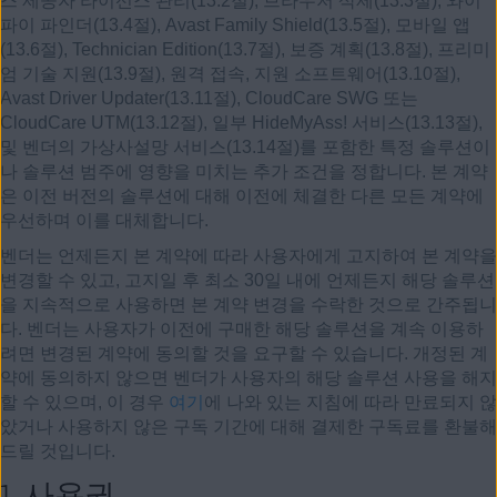
스 제공자 라이선스 관리(13.2절), 브라우저 삭제(13.3절), 와이
파이 파인더(13.4절), Avast Family Shield(13.5절), 모바일 앱
(13.6절), Technician Edition(13.7절), 보증 계획(13.8절), 프리미
엄 기술 지원(13.9절), 원격 접속, 지원 소프트웨어(13.10절),
Avast Driver Updater(13.11절), CloudCare SWG 또는
CloudCare UTM(13.12절), 일부 HideMyAss! 서비스(13.13절),
및 벤더의 가상사설망 서비스(13.14절)를 포함한 특정 솔루션이
나 솔루션 범주에 영향을 미치는 추가 조건을 정합니다. 본 계약
은 이전 버전의 솔루션에 대해 이전에 체결한 다른 모든 계약에
우선하며 이를 대체합니다.
벤더는 언제든지 본 계약에 따라 사용자에게 고지하여 본 계약을
변경할 수 있고, 고지일 후 최소 30일 내에 언제든지 해당 솔루션
을 지속적으로 사용하면 본 계약 변경을 수락한 것으로 간주됩니
다. 벤더는 사용자가 이전에 구매한 해당 솔루션을 계속 이용하
려면 변경된 계약에 동의할 것을 요구할 수 있습니다. 개정된 계
약에 동의하지 않으면 벤더가 사용자의 해당 솔루션 사용을 해지
할 수 있으며, 이 경우
여기
에 나와 있는 지침에 따라 만료되지 않
았거나 사용하지 않은 구독 기간에 대해 결제한 구독료를 환불해
드릴 것입니다.
1.
사용권