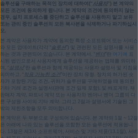
솔루션을 구매하는 목적인 장치에 대하여(“
사용자
”) 본 계약의
모든 조건에 동의하게 됩니다. 본 계약의 조건에 동의하지 않는
경우, 설치 프로세스를 중단하고 솔루션을 사용하지 말고 보유
또는 관리 중인 솔루션의 모든 복사본을 삭제하거나 파기하십시
오.
본 계약은 사용자가 계약에 동의한 특정 소프트웨어 또는 서비스
와 모든 업데이트(각각 “
솔루션
”) 및 관련된 모든 설명서를 사용
하는 것과 관련되어 있습니다. 본 계약에서, “
벤더
”란
여기에
표
시된 법인으로서 사용자에게 솔루션을 제공하는 업체를 의미하
며, “
설명서
”란 솔루션과 함께 제공되는 사용자 설명서 및 지침을
의미하고, “
적용 가능한 조건
”이란 장치 유형, 장치의 허가된 숫
자가 포함된 가입 조건, 귀하가 솔루션을 구매하였을 때 동의한
기타 거래 조건과 설명서(판매 조건 일체 포함), 및 배포계약, 재
판매자 계약, 파트너 계약 또는 사용자와 벤더나 벤더 그룹의 다
른 구성원 사이의 기타 계약, 그리고 2절과 설명서에 기술된 그
밖의 제한조항을 모두 의미합니다.
본 계약은 두 부분으로 구성되어 있습니다. 본 계약의 1절 ~ 12절
은 아래에 나와 있는 솔루션을 포함한 모든 솔루션에 적용됩니
다. 13절은 제3자 소프트웨어, 서비스 및 기타 제품(13.1절), 서비