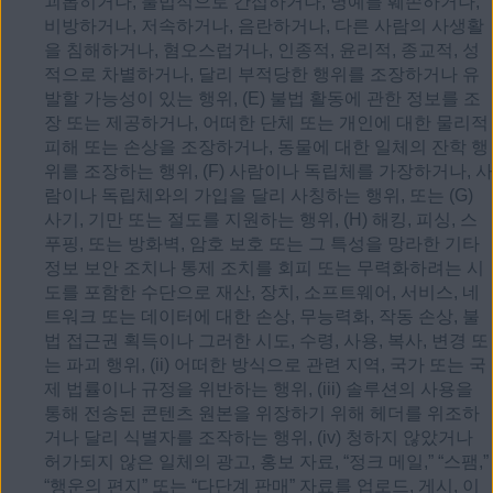
괴롭히거나, 불법적으로 간섭하거나, 명예를 훼손하거나,
비방하거나, 저속하거나, 음란하거나, 다른 사람의 사생활
을 침해하거나, 혐오스럽거나, 인종적, 윤리적, 종교적, 성
적으로 차별하거나, 달리 부적당한 행위를 조장하거나 유
발할 가능성이 있는 행위, (E) 불법 활동에 관한 정보를 조
장 또는 제공하거나, 어떠한 단체 또는 개인에 대한 물리적
피해 또는 손상을 조장하거나, 동물에 대한 일체의 잔학 행
위를 조장하는 행위, (F) 사람이나 독립체를 가장하거나, 사
람이나 독립체와의 가입을 달리 사칭하는 행위, 또는 (G)
사기, 기만 또는 절도를 지원하는 행위, (H) 해킹, 피싱, 스
푸핑, 또는 방화벽, 암호 보호 또는 그 특성을 망라한 기타
정보 보안 조치나 통제 조치를 회피 또는 무력화하려는 시
도를 포함한 수단으로 재산, 장치, 소프트웨어, 서비스, 네
트워크 또는 데이터에 대한 손상, 무능력화, 작동 손상, 불
법 접근권 획득이나 그러한 시도, 수령, 사용, 복사, 변경 또
는 파괴 행위, (ii) 어떠한 방식으로 관련 지역, 국가 또는 국
제 법률이나 규정을 위반하는 행위, (iii) 솔루션의 사용을
통해 전송된 콘텐츠 원본을 위장하기 위해 헤더를 위조하
거나 달리 식별자를 조작하는 행위, (iv) 청하지 않았거나
허가되지 않은 일체의 광고, 홍보 자료, “정크 메일,” “스팸,”
“행운의 편지” 또는 “다단계 판매” 자료를 업로드, 게시, 이