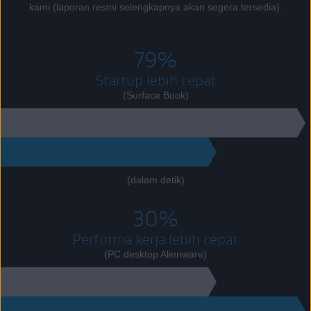
kami (laporan resmi selengkapnya akan segera tersedia).
79%
Startup lebih cepat
(Surface Book)
89
18
(dalam detik)
30%
Performa kerja lebih cepat
(PC desktop Alienware)
7990
10421