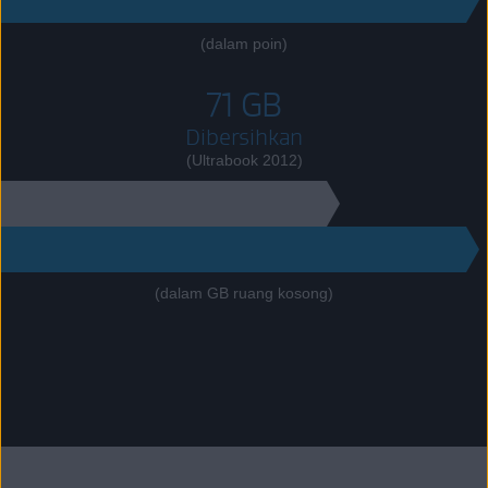
(dalam poin)
71 GB
Dibersihkan
(Ultrabook 2012)
80 GB
151
(dalam GB ruang kosong)