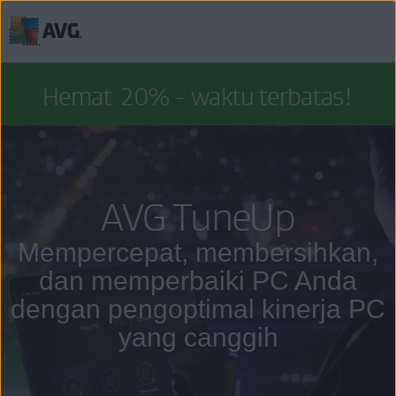
Langsung
menuju
Hemat
20%
- waktu terbatas!
halaman
konten
AVG TuneUp
Mempercepat, membersihkan,
dan memperbaiki PC Anda
dengan pengoptimal kinerja PC
yang canggih