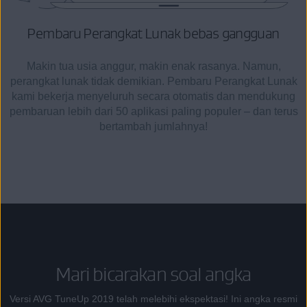
Pembaru Perangkat Lunak
bebas gangguan
Makin tua usia anggur, makin enak rasanya. Namun,
perangkat lunak tidak demikian. Pembaru Perangkat Lunak
kami bekerja menyeluruh secara otomatis dan mendukung
pembaruan lebih dari 50 aplikasi paling populer – dan terus
bertambah jumlahnya!
Mari bicarakan soal angka
Versi AVG TuneUp 2019 telah melebihi ekspektasi! Ini angka resmi