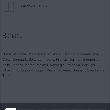
Windows 10, 8, 7
Bahasa
Untuk Windows: Mandarin (tradisional), Mandarin (sederhana),
Ceko, Denmark, Belanda, Inggris, Prancis, Jerman, Indonesia,
Italia, Jepang, Korea, Melayu, Norwegia, Polandia, Portugis
(Brasil), Portugis (Portugal), Rusia, Slovenia, Spanyol, Swedia, dan
Turki.
Privasi
|
Perjanjian lisensi
|
Cookie
|
Semua
merek dagang pihak ketiga
adalah hak