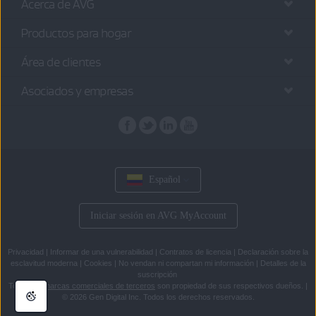
Acerca de AVG
Productos para hogar
Área de clientes
Asociados y empresas
Español
Iniciar sesión en AVG MyAccount
Privacidad
|
Informar de una vulnerabilidad
|
Contratos de licencia
|
Declaración sobre la
esclavitud moderna
|
Cookies
|
No vendan ni compartan mi información
|
Detalles de la
suscripción
Todas las
marcas comerciales de terceros
son propiedad de sus respectivos dueños.
|
© 2026 Gen Digital Inc. Todos los derechos reservados.