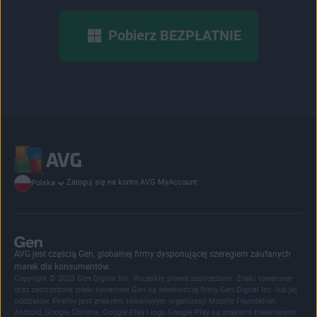
Pobierz BEZPŁATNIE
Zaloguj się na konto AVG MyAccount
Polska
AVG jest częścią Gen, globalnej firmy dysponującej szeregiem zaufanych
marek dla konsumentów.
Copyright © 2026 Gen Digital Inc. Wszelkie prawa zastrzeżone. Znaki towarowe
oraz zastrzeżone znaki towarowe Gen są własnością firmy Gen Digital Inc. lub jej
oddziałów. Firefox jest znakiem towarowym organizacji Mozilla Foundation.
Android, Google Chrome, Google Play i logo Google Play są znakami towarowymi