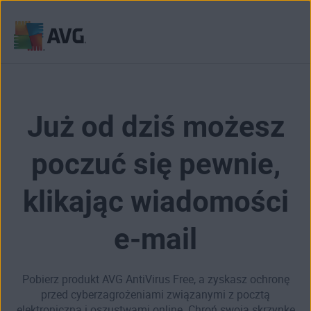
Przejdź
do
treści
Już od dziś możesz
poczuć się pewnie,
klikając wiadomości
e-mail
Pobierz produkt AVG AntiVirus Free, a zyskasz ochronę
przed cyberzagrożeniami związanymi z pocztą
elektroniczną i oszustwami online. Chroń swoją skrzynkę