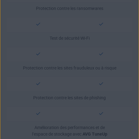
Protection contre les ransomwares
Test de sécurité Wi-Fi
Protection contre les sites frauduleux ou à risque
Protection contre les sites de phishing
Amélioration des performances et de
l’espace de stockage avec
AVG TuneUp