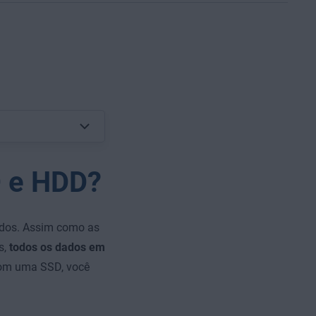
D e HDD?
idos. Assim como as
s,
todos os dados em
 com uma SSD, você