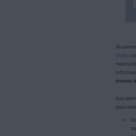
Atualmen
NVMe
, u
fabricant
informaç
mesmo t
Isso per
equivale
Em
de