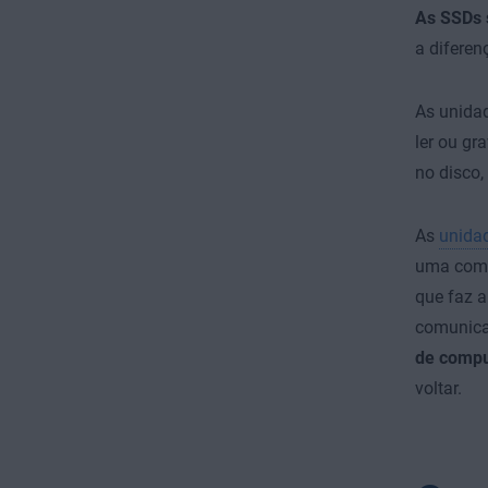
As SSDs 
a diferen
As unidad
ler ou gr
no disco,
As
unidad
uma com 
que faz a
comunica
de compu
voltar.