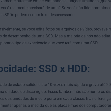
tivamente diferente em determinadas situações limitadas (que 
, você realmente precisará de uma? Se você não lida normalme
 as SSDs podem ser um luxo desnecessário.
ivelmente, se você edita fotos ou arquivos de vídeo, provavelm
s de desempenho de uma SSD. Mas a maioria de nós não edita m
lorar o tipo de experiência que você terá com uma SSD.
ocidade: SSD x HDD:
de de estado sólido lê até 10 vezes mais rápido e grava até 20
ma unidade de disco rígido. Esses também não são números dis
es das unidades de médio porte em cada classe. E as diferença
mentar apenas à medida que as placas-mãe dos computadore