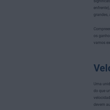
significa
enfrente)
grandes,
Compreens
os ganho
vamos exp
Vel
Uma unida
do que u
velocidad
devem au