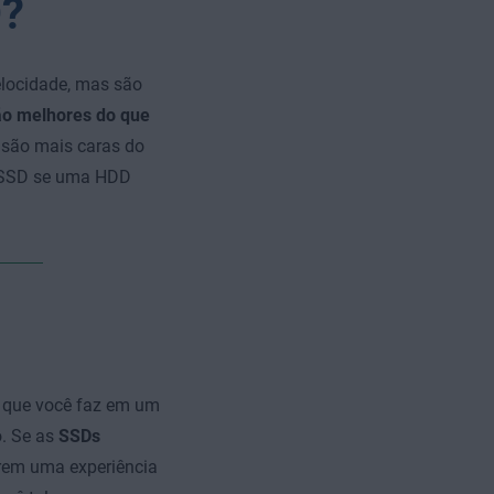
D?
elocidade, mas são
o melhores do que
 são mais caras do
a SSD se uma HDD
 que você faz em um
o. Se as
SSDs
rem uma experiência