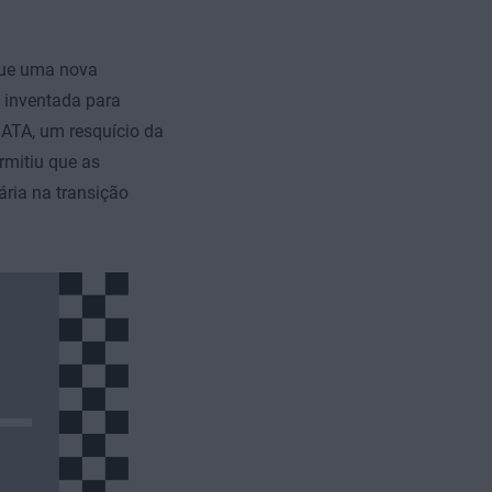
que uma nova
e inventada para
SATA, um resquício da
rmitiu que as
ria na transição