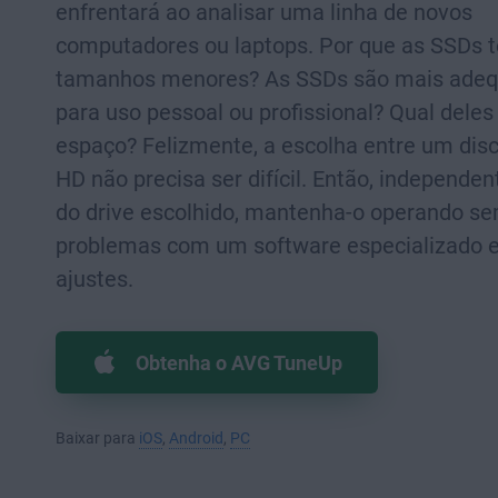
enfrentará ao analisar uma linha de novos
computadores ou laptops. Por que as SSDs 
tamanhos menores? As SSDs são mais ade
para uso pessoal ou profissional? Qual dele
espaço? Felizmente, a escolha entre um dis
HD não precisa ser difícil. Então, independ
do drive escolhido, mantenha-o operando s
problemas com um software especializado
ajustes.
Obtenha o AVG TuneUp
Baixar para
iOS
,
Android
,
PC