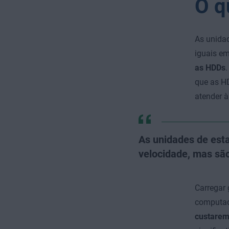
O q
As unidad
iguais em
as HDDs
que as HD
atender à
As unidades de esta
velocidade, mas são
Carregar
computado
custarem