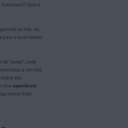
 funcionam? Qual é
gravada ou lida. Ao
 para o local correto
es de “casas”, cada
conectadas a um chip
s dados são
em uma
experiência
nsiga nunca mais