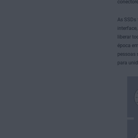
conector
As SSDs 
interface
liberar t
época em 
pessoas 
para unid