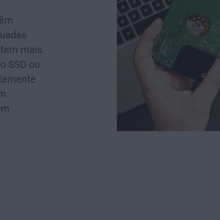
têm
quadas
s tem mais
co SSD ou
entemente
em
 em