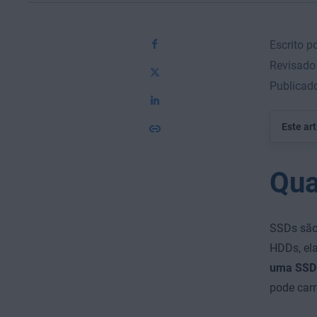
Escrito p
Revisado
Publicad
Este ar
Qua
SSDs são
HDDs, ela
uma SSD 
pode car