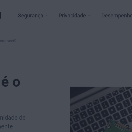
l
Segurança
Privacidade
Desempenh
para você?
é o
unidade de
mente