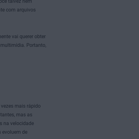
você talvez nem
nte com arquivos
ente vai querer obter
ultimídia. Portanto,
 vezes mais rápido
tantes, mas as
s na velocidade
s evoluem de