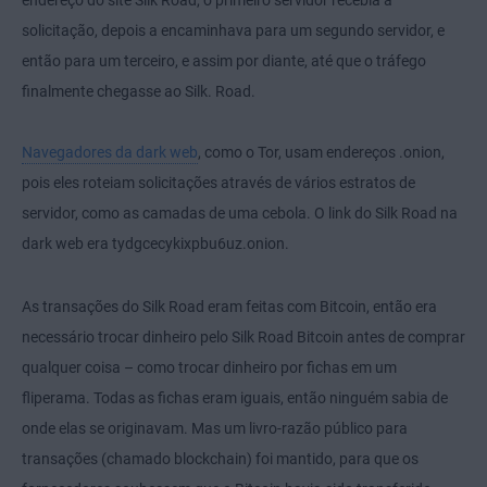
endereço do site Silk Road, o primeiro servidor recebia a
solicitação, depois a encaminhava para um segundo servidor, e
então para um terceiro, e assim por diante, até que o tráfego
finalmente chegasse ao Silk. Road.
Navegadores da dark web
, como o Tor, usam endereços .onion,
pois eles roteiam solicitações através de vários estratos de
servidor, como as camadas de uma cebola. O link do Silk Road na
dark web era tydgcecykixpbu6uz.onion.
As transações do Silk Road eram feitas com Bitcoin, então era
necessário trocar dinheiro pelo Silk Road Bitcoin antes de comprar
qualquer coisa – como trocar dinheiro por fichas em um
fliperama. Todas as fichas eram iguais, então ninguém sabia de
onde elas se originavam. Mas um livro-razão público para
transações (chamado blockchain) foi mantido, para que os