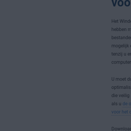
voo
Het Windo
hebben me
bestanden
mogelijk 
tenzij u 
computerp
U moet du
optimalis
die veili
als u
de o
voor het 
Downloa