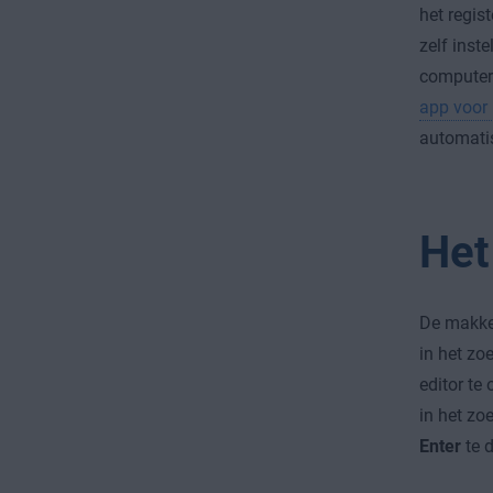
het regis
zelf inst
computer 
app voor 
automatis
Het
De makkel
in het z
editor te
in het z
Enter
te 