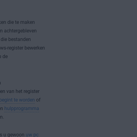
ken die te maken
an achtergebleven
 die bestanden
ows-register bewerken
p de
n
en van het register
begint te worden
of
en
hulpprogramma
n.
als u gewoon
uw pc