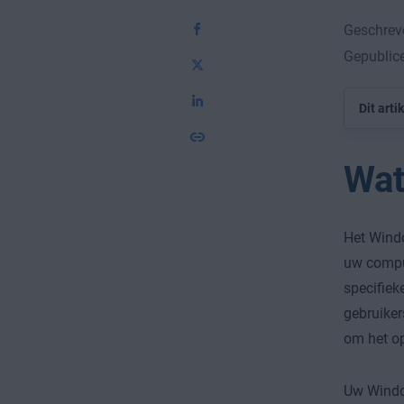
Geschrev
Gepublice
Dit arti
Wat
Het Windo
uw comput
specifiek
gebruiker
om het op
Uw Window