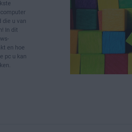
jkste
w computer
 die u van
! In dit
ows-
akt en hoe
e pc u kan
ken.