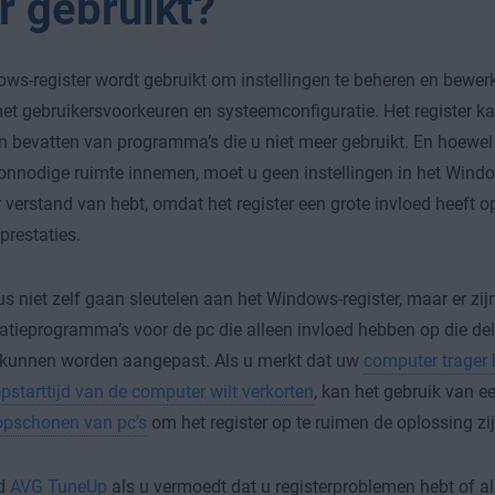
r gebruikt?
ws-register wordt gebruikt om instellingen te beheren en bewer
t gebruikersvoorkeuren en systeemconfiguratie. Het register k
 bevatten van programma’s die u niet meer gebruikt. En hoewel
onnodige ruimte innemen, moet u geen instellingen in het Wind
er verstand van hebt, omdat het register een grote invloed heeft o
restaties.
s niet zelf gaan sleutelen aan het Windows-register, maar er zij
atieprogramma’s voor de pc die alleen invloed hebben op die del
g kunnen worden aangepast. Als u merkt dat uw
computer trager 
pstarttijd van de computer wilt verkorten
, kan het gebruik van e
opschonen van pc’s
om het register op te ruimen de oplossing zij
d
AVG TuneUp
als u vermoedt dat u registerproblemen hebt of 