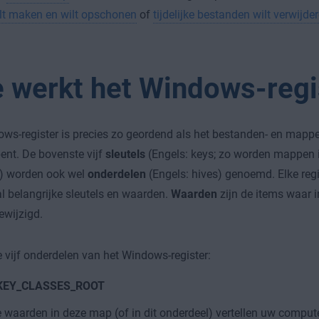
ilt maken en wilt opschonen
of
tijdelijke bestanden wilt verwijde
 werkt het Windows-regi
ws-register is precies zo geordend als het bestanden- en mapp
nt. De bovenste vijf
sleutels
(Engels: keys; zo worden mappen in
 worden ook wel
onderdelen
(Engels: hives) genoemd. Elke reg
l belangrijke sleutels en waarden.
Waarden
zijn de items waar 
wijzigd.
de vijf onderdelen van het Windows-register:
KEY_CLASSES_ROOT
 waarden in deze map (of in dit onderdeel) vertellen uw comput