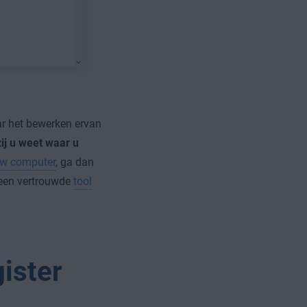
ar het bewerken ervan
zij u weet waar u
uw computer
, ga dan
n een vertrouwde
tool
ister