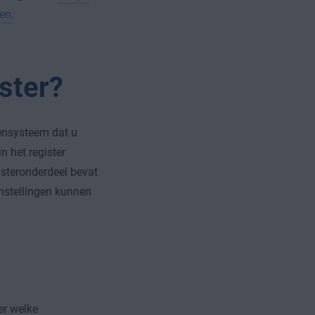
ren
.
ster?
ensysteem dat u
 het register
isteronderdeel bevat
instellingen kunnen
er welke