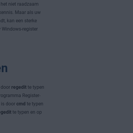
s het niet raadzaam
 kennis. Maar als uw
dt, kan een sterke
 Windows-register
en
s door
regedit
te typen
programma Register-
 is door
cmd
te typen
egedit
te typen en op