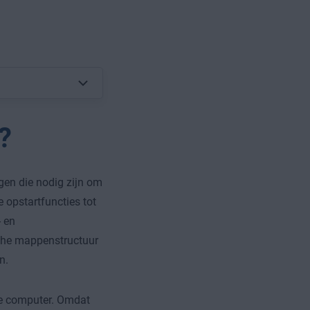
?
gen die nodig zijn om
 opstartfuncties tot
- en
sche mappenstructuur
n.
le computer. Omdat