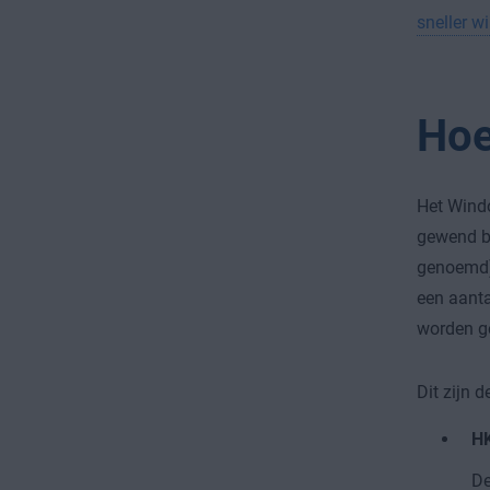
sneller w
Hoe
Het Windo
gewend be
genoemd)
een aanta
worden ge
Dit zijn 
H
De