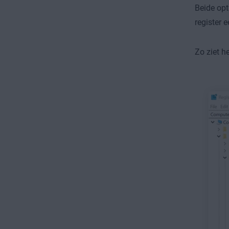
Beide op
register 
Zo ziet h