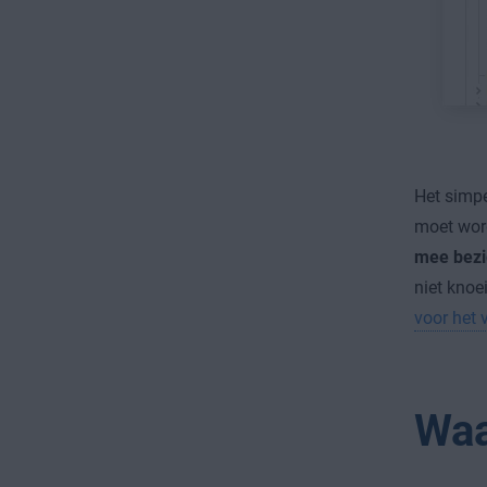
Het simpe
moet wor
mee bezi
niet knoe
voor het 
Waa