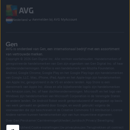
Aanmelden bij AVG MyAccount
Nederland
AVG is onderdeel van Gen, een internationaal bedrijf met een assortiment
van vertrouwde merken.
Copyright © 2026 Gen Digital Inc. Alle rechten voorbehouden. Handelsmerken of
geregistreerde handelsmerken van Gen zijn eigendom van Gen Digital Inc. of haar
dochterondernemingen. Firefox is een handelsmerk van Mozilla Foundation.
Android, Google Chrome, Google Play en het Google Play-logo zijn handelsmerken
van Google, LLC. Mac, iPhone, iPad, Apple en het Apple-logo zijn handelsmerken
van Apple Inc, geregistreerd in de VS en andere landen. App Store is een
dienstmerk van Apple Inc. Alexa en alle bijbehorende logo's zijn handelsmerken
van Amazon.com, Inc. of haar dochterondernemingen. Microsoft en het logo van
Windows zijn handelsmerken van Microsoft Corporation in de Verenigde Staten
en andere landen. De Android Robot wordt gereproduceerd of aangepast op basis
van werk gemaakt en gedeeld door Google, en wordt gebruikt volgens de
voorwaarden die zijn beschreven in de Creative Commons 3.0 Attribution License.
Andere namen kunnen handelsmerken zijn van hun respectieve eigenaren.
|
|
|
|
|
|
Over Gen
Perskamer
Carrièremogelijkheden
Juridisch
Privacy
Beveiliging
|
|
|
Toegankelijkheid
Cookie-instellingen
Uw privacykeuzes
Terugtrekken uit contract