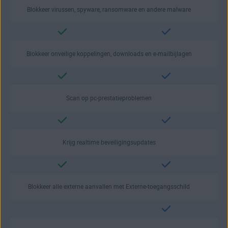
Blokkeer virussen, spyware, ransomware en andere malware
Blokkeer onveilige koppelingen, downloads en e‑mailbijlagen
Scan op pc-prestatieproblemen
Krijg realtime beveiligingsupdates
Blokkeer alle externe aanvallen met Externe-toegangsschild