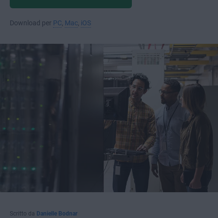
Download per
PC
,
Mac
,
iOS
Scritto da
Danielle Bodnar