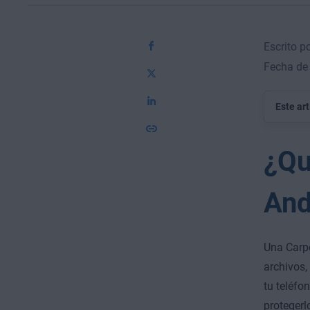
Escrito p
Fecha de
Este ar
¿Qu
And
Una Carpe
archivos,
tu teléfo
protegerl