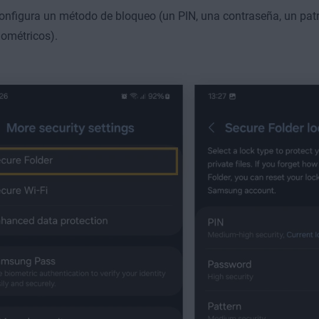
onfigura un método de bloqueo (un PIN, una contraseña, un pat
iométricos).