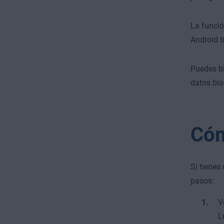
La funció
Android t
Puedes bl
datos bio
Cóm
Si tienes
pasos:
V
L