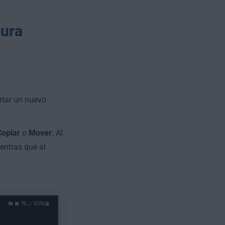
gura
tar un nuevo
Copiar
o
Mover
. Al
entras que al