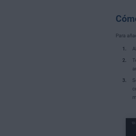
Cómo
Para añad
A
T
a
S
c
m