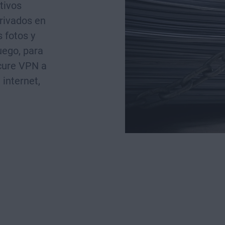
tivos
rivados en
 fotos y
uego, para
cure VPN a
 internet,